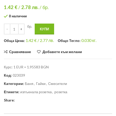
1.42 €
/
2.78
лв.
/ бр.
8 налични
бр.
КУПИ
1.42
€ /
2.77 лв.
0.030
кг.
Общa Цена:
Общо Тегло:
Сравняване
Добавете към желани
Курс: 1 EUR = 1.95583 BGN
Код:
023039
Категории:
Баня
,
Гайки
,
Смесители
Етикети:
изпъкнала розетка
,
розетка
Share: