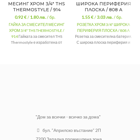
МЕСИНГ ХРОМ 3/4″ THS
ШИРОКА ПЕРИФЕРИЯ
THERMOSTYLE / 914
ПЛОСКА / 808 А
0.92 €
/
1.80
лв.
/ бр.
1.55 €
/
3.03
лв.
/ бр.
ГАЙКА ЗА СМЕСИТЕЛ МЕСИНГ
РОЗЕТКА ХРОМ 3/4" ШИРОКА
ХРОМ 3/4" THS THERMOSTYLE /
ПЕРИФЕРИЯ ПЛОСКА / 808 А
914
Гайката за смесител THS
Розетка за смесителна батерия.
Thermostyle е изработена от
С широка плоска периферия и
качествен месинг, с хромирана
защитно хромирано покритие.
повърхност.
ДИАМЕТЪР
Ф76 мм.
THS
Марка
МОНТАЖЕН
Thermostyle
3/4"
ОТВОР
Материал
Месинг
Неръждаема
МАТЕРИАЛ
стомана
Повърхност
Хромирана
ПОКРИТИЕ
Хром
Размер
3/4″
"Дом за всички - всичко за дома"
бул. “Априлско въстание” 2П
7200 Западна промишлена зона,