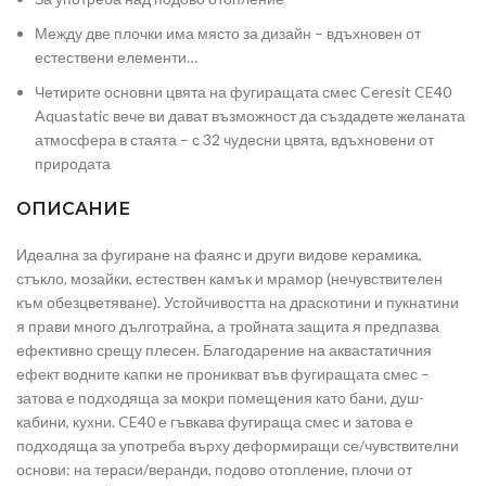
Между две плочки има място за дизайн – вдъхновен от
естествени елементи…
Четирите основни цвята на фугиращата смес Ceresit CE40
Aquastatic вече ви дават възможност да създадете желаната
атмосфера в стаята – с 32 чудесни цвята, вдъхновени от
природата
ОПИСАНИЕ
Идеална за фугиране на фаянс и други видове керамика,
стъкло, мозайки, естествен камък и мрамор (нечувствителен
към обезцветяване). Устойчивостта на драскотини и пукнатини
я прави много дълготрайна, а тройната защита я предпазва
ефективно срещу плесен. Благодарение на аквастатичния
ефект водните капки не проникват във фугиращата смес –
затова е подходяща за мокри помещения като бани, душ-
кабини, кухни. CE40 е гъвкава фугираща смес и затова е
подходяща за употреба върху деформиращи се/чувствителни
основи: на тераси/веранди, подово отопление, плочи от