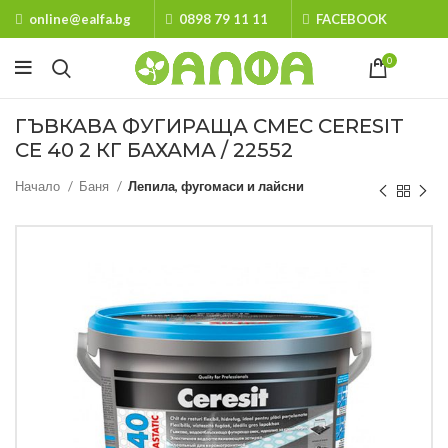
online@ealfa.bg
0898 79 11 11
FACEBOOK
0
ГЪВКАВА ФУГИРАЩА СМЕС CERESIT
CE 40 2 КГ БАХАМА / 22552
Начало
Баня
Лепила, фугомаси и лайсни