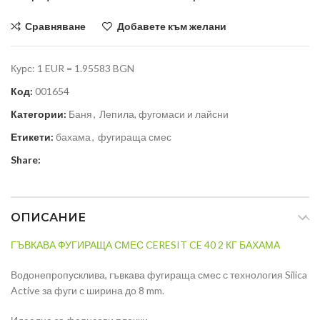
Сравняване
Добавете към желани
Курс: 1 EUR = 1.95583 BGN
Код:
001654
Категории:
Баня
,
Лепила, фугомаси и лайсни
Етикети:
бахама
,
фугираща смес
Share:
ОПИСАНИЕ
ГЪВКАВА ФУГИРАЩА СМЕС CERESIT CE 40 2 КГ БАХАМА
Водонепропусклива, гъвкава фугираща смес с технология Silica
Active за фуги с ширина до 8 mm.