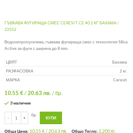
ГЪВКАВА ФУГИРАЩА СМЕС CERESIT CE 40 2 КГ БАХАМА /
22552
Водонепропусклива, гъвкава фугираща смес с технология Silica
Active за фуги с ширина до 8 mm.
ЦВЯТ
Бахама
РАЗФАСОВКА
2 кг.
МАРКА
Ceresit
10.55 €
/
20.63
лв.
/ бр.
3 налични
бр.
КУПИ
10.55
€ /
20.63 лв.
2.200
кг.
Общa Цена:
Общо Тегло: