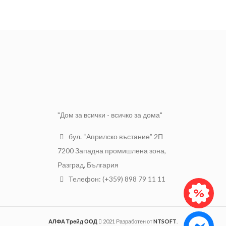
запечатващите свойства на
ЦВЯТ
Син
други фугопълнители
РАЗФАСОВКА
1 кг.
намаляват значително.
МАРКА
Thrakon
Вид:
Шийтрок
Тегло:
6 кг
Ниво:
Q4
"Дом за всички - всичко за дома"
бул. “Априлско въстание” 2П
7200 Западна промишлена зона,
Разград, България
Телефон: (+359) 898 79 11 11
АЛФА Трейд ООД
2021 Разработен от
NTSOFT
.