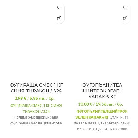
ФУГИРАЩА СМЕС 1 КГ
ФУГОПЪЛНИТЕЛ
СИНЯ THRAKON / 324
ШИЙТРОК ЗЕЛЕН
КАПАК 6 КГ
2.99 €
/
5.85
лв.
/ бр.
10.00 €
/
19.56
лв.
/ бр.
ФУГИРАЩА СМЕС 1 КГ СИНЯ
THRAKON / 324
ФУГОПЪЛНИТЕЛ ШИЙТРОК
Полимер-модифицирана
ЗЕЛЕН КАПАК 6 КГ
Отличните
фугираща смес на циментова
му запечатващи характеристики
основа за вътрешна и външна
се запазват дори във влажни
употреба
условия на работа, когато