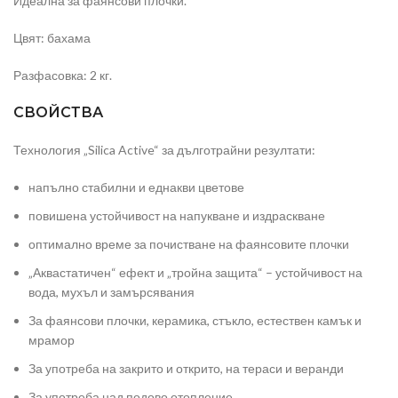
Идеална за фаянсови плочки.
Цвят: бахама
Разфасовка: 2 кг.
СВОЙСТВА
Технология „Silica Active“ за дълготрайни резултати:
напълно стабилни и еднакви цветове
повишена устойчивост на напукване и издраскване
оптимално време за почистване на фаянсовите плочки
„Аквастатичен“ ефект и „тройна защита“ – устойчивост на
вода, мухъл и замърсявания
За фаянсови плочки, керамика, стъкло, естествен камък и
мрамор
За употреба на закрито и открито, на тераси и веранди
За употреба над подово отопление