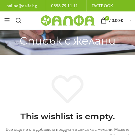
online@ealfa.bg
0898 79 11 11
FACEBOOK
0
/
0.00
€
Списък с желани
This wishlist is empty.
Все още не сте добавили продукти в списъка с желани.
Можете