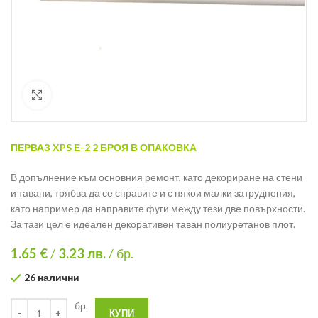
Кликнете за уголемяване
ПЕРВАЗ XPS Е-2 2 БРОЯ В ОПАКОВКА
В допълнение към основния ремонт, като декориране на стени
и тавани, трябва да се справите и с някои малки затруднения,
като например да направите фуги между тези две повърхности.
За тази цел е идеален декоративен таван полиуретанов плот.
1.65 €
/
3.23
лв.
/ бр.
26 налични
бр.
КУПИ