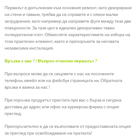
Первазът е допълнение към основния ремонт, като декориране
на стени и тавани, трябва да се справите и с някои малки
затруднения, като например да направите фуги между тези две
повърхности. За тази цел е идеален декоративен таван
полиуретанов плот. Обмислете характеристиките на избора на
този практичен елемент, както и препоръките за неговата
независима инсталация.
Връзка с нас ? / Въпрос относно первазът ?
При въпроси може да се свържете с нас на посочените
телефон
,
имейл или на фейсбук страницата ни. Обратната
връзка е важна за нас !
При поръчка продуктът пристига при вас с бърза и сигурна
доставка до адрес или офис на куриерска фирма с опция
преглед.
Препоръчително е да се възползвате от предоставената опция
за преглед при освобождаване на пратката!