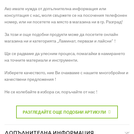
Ако имате нужда от допълнителна информация или
консултация с нас
,
моля свържете се на посочения телефонен
номер, или ни посетете на място в магазина ни в гр. Разград!
За този и още подобни продукти може да посетите онлайн
магазина ни и категорията „Ламинат, первази и лайсни“ !
Ще се радваме да улесним процеса, помагайки в намирането
на точните материали и инструменти.
Изберете качеството, ние Ви очакваме с нашите многобройни и
качествени предложения !
Не се колебайте в избора си, поръчайте от нас !
РАЗГЛЕДАЙТЕ ОЩЕ ПОДОБНИ АРТИКУЛИ
ДОПЪЛНИТЕЛНА ИНФОРМАЦИЯ