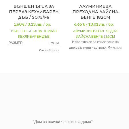
ВЪНШЕН ЪГЪЛ ЗА
АЛУМИНИЕВА
ПЕРВАЗ КЕХЛИБАРЕН
ПРЕХОДНА ЛАЙСНА
ДЪБ / SG75/F6
ВЕНГЕ 182СМ
1.60 €
/
3.13
лв.
/ бр.
6.65 €
/
13.01
лв.
/ бр.
ВЪНШЕН ЪГЪЛ ЗА ПЕРВАЗ
АЛУМИНИЕВА ПРЕХОДНА
КЕХЛИБАРЕН ДЪБ
ЛАЙСНА ВЕНГЕ 182СМ
Използва се за свързване на
РАЗМЕР:
75 см
две различни настилки. Фиксира
Кехлибарен
ЦВЯТ:
лесно и бързо със скритите
дъб
дюбели, които са включени в
МАТЕРИАЛ:
pvc
комплекта
Ширина
30 мм
Дължина
182СМ
Цвят
Венге
"Дом за всички - всичко за дома"