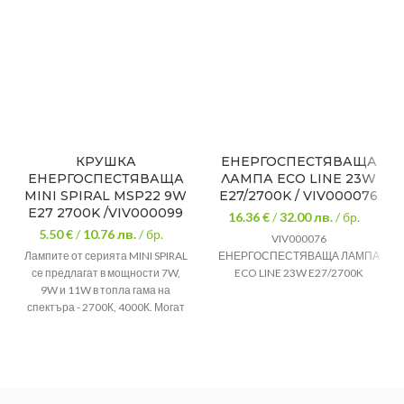
КРУШКА
ЕНЕРГОСПЕСТЯВАЩА
ЕНЕРГОСПЕСТЯВАЩА
ЛАМПА ECO LINE 23W
MINI SPIRAL MSP22 9W
E27/2700K / VIV000076
E27 2700K /VIV000099
16.36 €
/
32.00
лв.
/ бр.
5.50 €
/
10.76
лв.
/ бр.
VIV000076
Лампите от серията MINI SPIRAL
ЕНЕРГОСПЕСТЯВАЩА ЛАМПА
се предлагат в мощности 7W,
ECO LINE 23W E27/2700K
9W и 11W в топла гама на
спектъра - 2700К, 4000К. Могат
да бъдат използвани в
осветителни тела за два и
повече светлинни източника -
полилеи, лампиони.