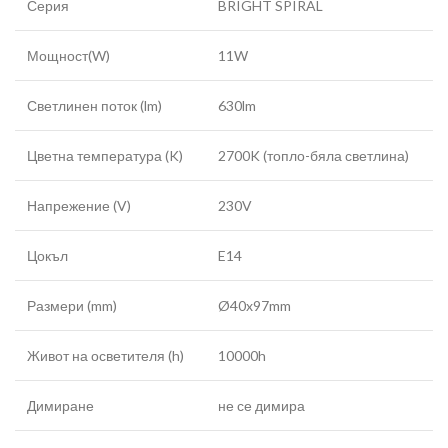
Серия
BRIGHT SPIRAL
Мощност(W)
11W
Светлинен поток (lm)
630lm
Цветна температура (K)
2700K (топло-бяла светлина)
Напрежение (V)
230V
Цокъл
E14
Размери (mm)
Ø40x97mm
Живот на осветителя (h)
10000h
Димиране
не се димира