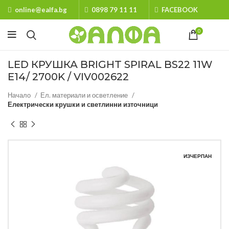
online@ealfa.bg
0898 79 11 11
FACEBOOK
0
LED КРУШКА BRIGHT SPIRAL BS22 11W
E14/ 2700K / VIV002622
Начало
Ел. материали и осветление
Електрически крушки и светлинни източници
ИЗЧЕРПАН