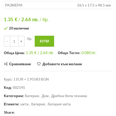
РАЗМЕРИ:
26.5 х 17.5 х 48.5 мм
1.35 €
/
2.64
лв.
/ бр.
20 налични
бр.
КУПИ
1.35
€ /
2.64 лв.
0.080
кг.
Общa Цена:
Общо Тегло:
Сравняване
Добавете към желани
Курс: 1 EUR = 1.95583 BGN
Код:
002145
Категории:
Батерии
,
Дом
,
Дребна бяла техника
Етикети:
varta
,
батерия
,
батерия varta
Share: