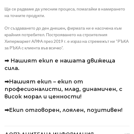
Ще се радваме да улесним процеса, помагайки в намирането
на точните продукти.
От създаването до ден днешен
,
фирмата ни е насочена към
крайния потребител. Построяването на строителния
Хипермаркет АЛФА през 2019 г. е израз на стремежът ни “РЪКА
за РЪКА с клиента във всичко”.
➡ Нашият екип е нашата движеща
сила.
➡Нашият екип – екип от
професионалисти, млад, динамичен, с
висок морал и ценности!
➡Екип отговорен, лоялен, позитивен!