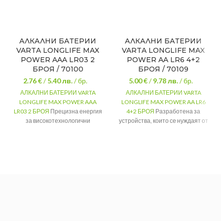
АЛКАЛНИ БАТЕРИИ
АЛКАЛНИ БАТЕРИИ
VARTA LONGLIFE MAX
VARTA LONGLIFE MAX
POWER AAA LR03 2
POWER AA LR6 4+2
БРОЯ / 70100
БРОЯ / 70109
2.76 €
/
5.40
лв.
/ бр.
5.00 €
/
9.78
лв.
/ бр.
АЛКАЛНИ БАТЕРИИ VARTA
АЛКАЛНИ БАТЕРИИ VARTA
LONGLIFE MAX POWER AAA
LONGLIFE MAX POWER AA LR6
LR03 2 БРОЯ
Прецизна енергия
4+2 БРОЯ
Разработена за
за високотехнологични
устройства, които се нуждаят от
устройства.
точна енергия при променящи
Тип: ААА / LR03
се изисквания.
Тип: АА / LR6
Комплект от 2 броя в
опаковка.
Комплект от 6 броя в
опаковка.
Произведени в Германия
Произведени в Германия