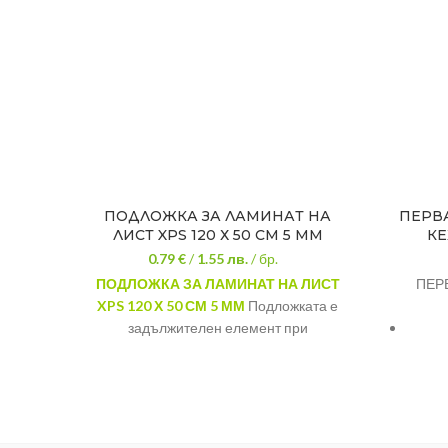
ПОДЛОЖКА ЗА ЛАМИНАТ НА
ПЕРВА
ЛИСТ XPS 120 Х 50 СМ 5 ММ
КЕ
0.79 €
/
1.55
лв.
/ бр.
ПОДЛОЖКА ЗА ЛАМИНАТ НА ЛИСТ
ПЕРВ
XPS 120 Х 50 СМ 5 ММ
Подложката е
задължителен елемент при
поставянето на ламинат, независимо
каква е основата на пода. Висока
механична устойчивост на натиск и
деформация при дългогодишна
употреба. Ниска влагоабсорбация.