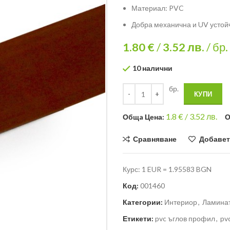
Материал: PVC
Добра механична и UV устой
1.80 €
/
3.52
лв.
/ бр.
10 налични
бр.
КУПИ
1.8
€ /
3.52 лв.
Общa Цена:
О
Сравняване
Добавет
Курс: 1 EUR = 1.95583 BGN
Код:
001460
Категории:
Интериор
,
Ламинат
Етикети:
pvc ъглов профил
,
pv