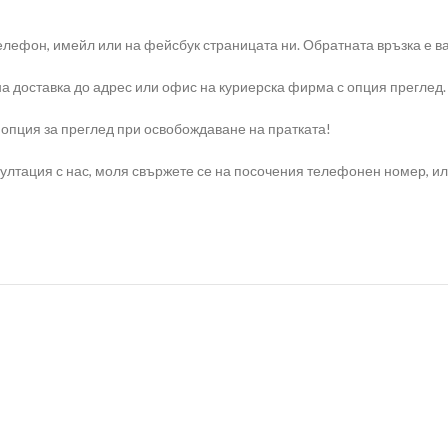
елефон, имейл или на фейсбук страницата ни. Обратната връзка е ва
на доставка до адрес или офис на куриерска фирма с опция преглед.
 опция за преглед при освобождаване на пратката!
тация с нас, моля свържете се на посочения телефонен номер, или н