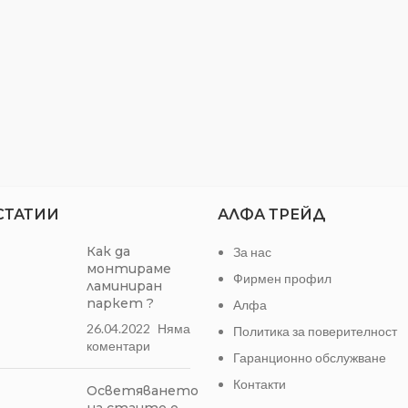
Височина:
56 мм
Дължина:
26 мм
Цена:
За брой
Вид:
Снадка за
СТАТИИ
АЛФА ТРЕЙД
Как да
За нас
монтираме
Фирмен профил
ламиниран
паркет ?
Алфа
26.04.2022
Няма
Политика за поверителност
коментари
Гаранционно обслужване
Контакти
Осветяването
на стаите е