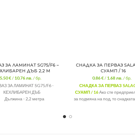
З ЗА ЛАМИНАТ SG75/F6 –
СНАДКА ЗА ПЕРВАЗ SAL
ХЛИБАРЕН ДЪБ 2,2 М
СУАМП / 16
5.50 €
/
10.76
лв.
/ бр.
0.86 €
/
1.68
лв.
/ бр.
АЗ ЗА ЛАМИНАТ SG75/F6 -
СНАДКА ЗА ПЕРВАЗ SALA
КЕХЛИБАРЕН ДЪБ
СУАМП / 16
Ако сте предприе
Дължина - 2,2 метра
за подмяна на под, то снадкат
един от задължителните елем
един завършен вид на вашия
Декор:
Дъб суам
Материал:
PVC