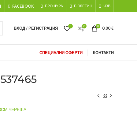
1
FACEBOOK
БРОШУРА
БЮЛЕТИН
ЧЗВ
0
0
0
ВХОД / РЕГИСТРАЦИЯ
0.00
€
СПЕЦИАЛНИ ОФЕРТИ
КОНТАКТИ
537465
00СМ ЧЕРЕША