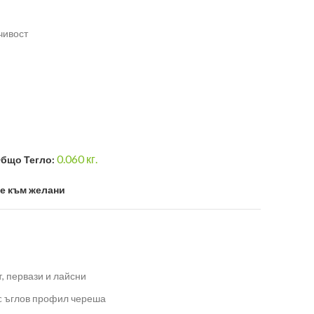
чивост
0.060
кг.
бщо Тегло:
е към желани
, первази и лайсни
c ъглов профил череша