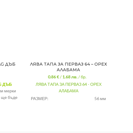
AG ДЪБ
ЛЯВА ТАПА ЗА ПЕРВАЗ 64 – ОРЕХ
ДЯ
АЛАБАМА
0.86 €
/
1.68
лв.
/ бр.
G ДЪБ
ЛЯВА ТАПА ЗА ПЕРВАЗ 64 - ОРЕХ
ДЯСНА
ли мерки
АЛАБАМА
РАЗМ
а ще бъде
РАЗМЕР:
56 мм
ЦВЯТ
енти за
ЦВЯТ:
орех алабама
МАТЕ
т дом.
МАТЕРИАЛ:
pvc
п
МАРК
МАРКА:
salag