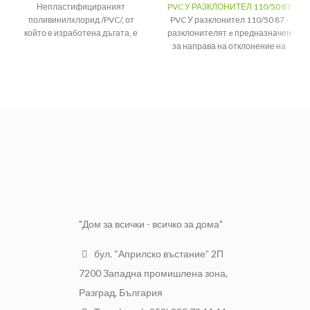
Непластифицираният
PVC У РАЗКЛОНИТЕЛ 110/50 87
поливинилхлорид /PVC/, от
PVC У разклонител 110/50 87 -
който е изработена дъгата, е
разклонителят e предназначен
материал с висока степен на
за направа на отклонение на
износоустойчивост, издържа на
съществуваща канализационна
екстремни температури и не
система.
позволява образуването на
Размер:
110/50
корозия.
Материал:
PVC
Размер:
ф40/45°
Срок на
Над 50 години
Срок на
експлоатация:
Над 50 години
експлоатация:
Вид:
Муфирана
"Дом за всички - всичко за дома"
бул. “Априлско въстание” 2П
7200 Западна промишлена зона,
Разград, България