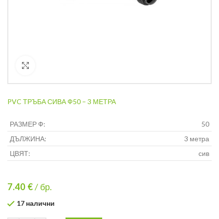
Кликнете за уголемяване
PVC ТРЪБА СИВА Ф50 – 3 МЕТРА
РАЗМЕР Ф:
50
ДЪЛЖИНА:
3 метра
ЦВЯТ:
сив
7.40
€
/ бр.
17 налични