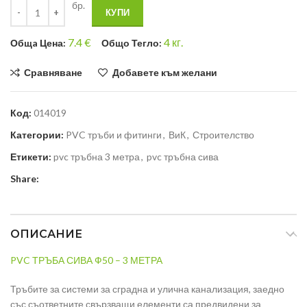
бр.
КУПИ
7.4
€
4
кг.
Общa Цена:
Общо Тегло:
Сравняване
Добавете към желани
Код:
014019
Категории:
PVC тръби и фитинги
,
ВиК
,
Строителство
Етикети:
pvc тръбна 3 метра
,
pvc тръбна сива
Share:
ОПИСАНИЕ
PVC ТРЪБА СИВА Ф50 – 3 МЕТРА
Тръбите за системи за сградна и улична канализация, заедно
със съответните свързващи елементи са предвидени за