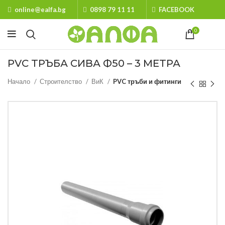
online@ealfa.bg
0898 79 11 11
FACEBOOK
0
PVC ТРЪБА СИВА Ф50 – 3 МЕТРА
Начало
Строителство
ВиК
PVC тръби и фитинги