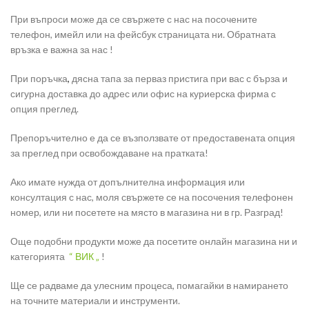
При въпроси може да се свържете с нас на посочените
телефон, имейл или на фейсбук страницата ни. Обратната
връзка е важна за нас !
При поръчка
,
дясна тапа за перваз пристига при вас с бърза и
сигурна доставка до адрес или офис на куриерска фирма с
опция преглед.
Препоръчително е да се възползвате от предоставената опция
за преглед при освобождаване на пратката!
Ако имате нужда от допълнителна информация или
консултация с нас, моля свържете се на посочения телефонен
номер, или ни посетете на място в магазина ни в гр. Разград!
Още подобни продукти може да посетите онлайн магазина ни и
категорията
“ ВИК „
!
Ще се радваме да улесним процеса, помагайки в намирането
на точните материали и инструменти.