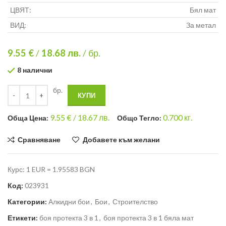
ЦВЯТ:
Бял мат
ВИД:
За метал
9.55 €
/
18.68
лв.
/ бр.
8 налични
бр.
КУПИ
9.55
€ /
18.67 лв.
0.700
кг.
Общa Цена:
Общо Тегло:
Сравняване
Добавете към желани
Курс: 1 EUR = 1.95583 BGN
Код:
023931
Категории:
Алкидни бои
,
Бои
,
Строителство
Етикети:
боя протекта 3 в 1
,
боя протекта 3 в 1 бяла мат