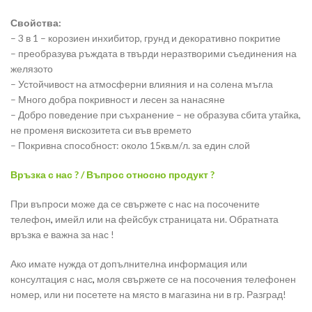
Свойства:
– 3 в 1 – корозиен инхибитор, грунд и декоративно покритие
– преобразува ръждата в твърди неразтворими съединения на
желязото
– Устойчивост на атмосферни влияния и на солена мъгла
– Много добра покривност и лесен за нанасяне
– Добро поведение при съхранение – не образува сбита утайка,
не променя вискозитета си във времето
– Покривна способност: около 15кв.м/л. за един слой
Връзка с нас ? / Въпрос относно продукт ?
При въпроси може да се свържете с нас на посочените
телефон
,
имейл или на фейсбук страницата ни. Обратната
връзка е важна за нас !
Ако имате нужда от допълнителна информация или
консултация с нас
,
моля свържете се на посочения телефонен
номер, или ни посетете на място в магазина ни в гр. Разград!