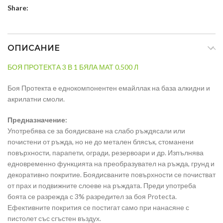
Share:
ОПИСАНИЕ
БОЯ ПРОТЕКТА 3 В 1 БЯЛА МАТ 0.500 Л
Боя Протекта е еднокомпонентен емайллак на база алкидни и
акрилатни смоли.
Предназначение:
Употребява се за боядисване на слабо ръждясали или
почистени от ръжда, но не до метален блясък, стоманени
повърхности, парапети, огради, резервоари и др. Изпълнява
едновременно функцията на преобразувател на ръжда, грунд и
декоративно покритие. Боядисваните повърхности се почистват
от прах и подвижните слоеве на ръждата. Преди употреба
боята се разрежда с 3% разредител за боя Protecta.
Ефективните покрития се постигат само при нанасяне с
пистолет със сгъстен въздух.