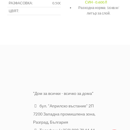
СИН - 0.600 Л
РАЗФАСОВКА:
0.500 литра
Разходна норма: 16 кв.м/
ЦВЯТ:
Бял
литър за слой.
НАНАСЯНЕ:
Четка,валяк,пистолет
"Дом за всички - всичко за дома"
бул. “Априлско въстание” 2П
7200 Западна промишлена зона,
Разград, България