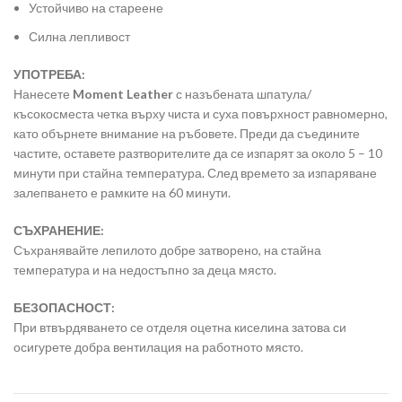
Устойчиво на стареене
Силна лепливост
УПОТРЕБА:
Нанесете
Moment Leather
с назъбената шпатула/
късокосместа четка върху чиста и суха повърхност равномерно,
като обърнете внимание на ръбовете. Преди да съедините
частите, оставете разтворителите да се изпарят за около 5 – 10
минути при стайна температура. След времето за изпаряване
залепването е рамките на 60 минути.
СЪХРАНЕНИЕ:
Съхранявайте лепилото добре затворено, на стайна
температура и на недостъпно за деца място.
БЕЗОПАСНОСТ:
При втвърдяването се отделя оцетна киселина затова си
осигурете добра вентилация на работното място.