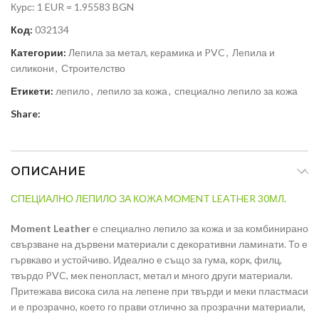
Курс: 1 EUR = 1.95583 BGN
Код:
032134
Категории:
Лепила за метал, керамика и PVC
,
Лепила и
силикони
,
Строителство
Етикети:
лепило
,
лепило за кожа
,
специално лепило за кожа
Share:
ОПИСАНИЕ
СПЕЦИАЛНО ЛЕПИЛО ЗА КОЖА MOMENT LEATHER 30МЛ.
Moment Leather
е специално лепило за кожа и за комбинирано
свързване на дървени материали с декоративни ламинати. То е
гървкаво и устойчиво. Идеално е също за гума, корк, филц,
твърдо PVC, мек пенопласт, метал и много други материали.
Притежава висока сила на лепене при твърди и меки пластмаси
и е прозрачно, което го прави отлично за прозрачни материали,