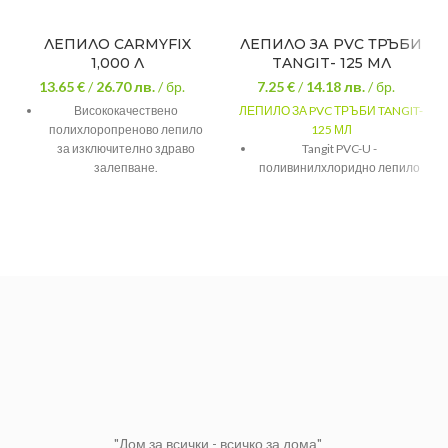
ЛЕПИЛО CARMYFIX
ЛЕПИЛО ЗА PVC ТРЪБИ
1,000 Л
TANGIT- 125 МЛ
13.65 €
/
26.70
лв.
/ бр.
7.25 €
/
14.18
лв.
/ бр.
Висококачествено
ЛЕПИЛО ЗА PVC ТРЪБИ TANGIT-
полихлоропреново лепило
125 МЛ
за изключително здраво
Tangit PVC-U -
залепване.
поливинилхлоридно лепило
за твърдо PVC.
За отлично залепване на
кожа, текстил, гума, EVA,
Предназначено за лепене на
полистирен и дърво.
PVC-U тръби под налягане,
както и на тръби за кабели,
Отворено време за работа –
на канализационни тръби и
2-3 часа.
улуци. Лепилото изсъхва за
10 минути.
Вискозитет при 20°C – 2400
cps
"Дом за всички - всичко за дома"