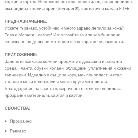
хартия и картон. Неподходящо е за полиетилен, полипропилен,
експандиран полистирен (Styropor®), синтетична кожа и PTFE.
ПРЕДНАЗНАЧЕНИЕ:
Искате гървкаво, устойчиво и много здраво лепило за кожа?
Това е Moment Leather! Използвайте го и за комбинирано
свързване на дървени материали с декоративни ламинати.
ПРИЛОЖЕНИЕ:
Залепете всякакви кожени предмети в домашна и работна
среда – чанти, обувки, колани, облицовки, уплътнения и кожени
тапицерии. Идеално е също за корк, мек пенопласт, метал,
твърди и меки пластмаси и много други материали.
Благодарение на своята прозрачност е отлично лепило за
прозрачни материали, хартия и картон.
СВОЙСТВА:
Прозрачно
Гъвкаво