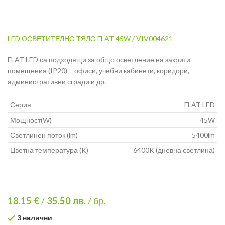
LED ОСВЕТИТЕЛНО ТЯЛО FLAT 45W / VIV004621
FLAT LED са подходящи за общо осветление на закрити
помещения (IP20) – офиси, учебни кабинети, коридори,
административни сгради и др.
Серия
FLAT LED
Мощност(W)
45W
Светлинен поток (lm)
5400lm
Цветна температура (K)
6400K (дневна светлина)
18.15 €
/
35.50
лв.
/ бр.
3 налични