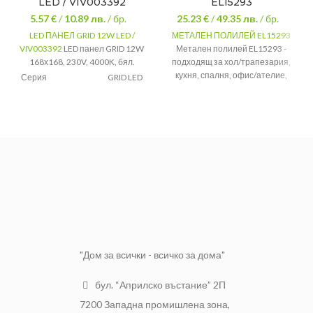
LED / VIV003392
EL15293
5.57 €
/
10.89
лв.
/ бр.
25.23 €
/
49.35
лв.
/ бр.
LED ПАНЕЛ GRID 12W LED /
МЕТАЛЕН ПОЛИЛЕЙ EL15293
VIV003392
LED панел GRID 12W
Метален полилей EL15293 -
168х168, 230V, 4000K, бял.
подходящ за хол/трапезария,
кухня, спалня, офис/ателие,
Серия
GRID LED
коридор/антре.
Мощност(W)
12W
Фасунга
e27
Светлинен
850lm
Стандарт
Европейски
поток (lm)
Степен на
IP 20
защита
24 месеца
Гаранция
гаранция
от 100W до
Мощност
200W
"Дом за всички - всичко за дома"
бул. “Априлско въстание” 2П
7200 Западна промишлена зона,