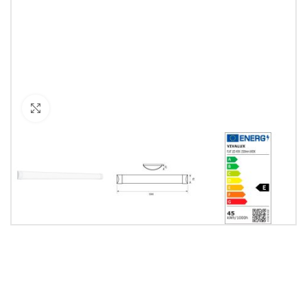
Кликнете за уголемяване