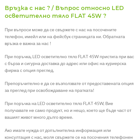
Връзка с нас ? / Въпрос относно LED
осветително тяло FLAT 45W ?
При въпроси може да се свържете с нас на посочените
телефон, имейл или на фейсбук страницата ни. Обратната
връзка е важна за нас !
При поръчка
,
LED осветително тяло FLAT 45W пристига при вас
с бърза и сигурна доставка до адрес или офис на куриерска
фирма с опция преглед.
Препоръчително е да се възползвате от предоставената опция
за преглед при освобождаване на пратката!
При поръчка на LED осветително тяло FLAT 45W, Вие
получавате не само продукт, но и нещо, което ще бъде част от
вашият живот много дълго време.
Ако имате нужда от допълнителна информация или
консултация с нас
,
моля свържете се на посочения телефонен