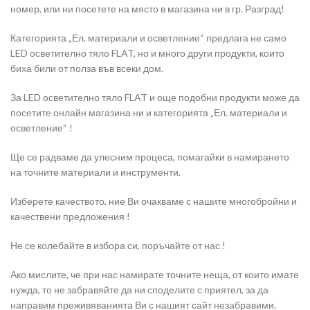
номер, или ни посетете на място в магазина ни в гр. Разград!
Категорията „Ел. материали и осветление“ предлага не само
LED осветително тяло FLAT, но и много други продукти, които
биха били от полза във всеки дом.
За LED осветително тяло FLAT и още подобни продукти може да
посетите онлайн магазина ни и категорията „Ел. материали и
осветление“ !
Ще се радваме да улесним процеса, помагайки в намирането
на точните материали и инструменти.
Изберете качеството, ние Ви очакваме с нашите многобройни и
качествени предложения !
Не се колебайте в избора си, поръчайте от нас !
Ако мислите, че при нас намирате точните неща, от които имате
нужда, то не забравяйте да ни споделите с приятел, за да
направим преживяванията Ви с нашият сайт незабравими.