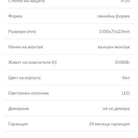
Степен на защита
IP20
Форма
линейна форма
Размери (mm)
1500x75x23mm
Начин на монтаж
външен монтаж
Живот на осветителя (h)
35000h
Цвят на корпуса
бял
Светлинен източник
LED
Димиране
не се димира
Гаранция
24 месеца гаранция