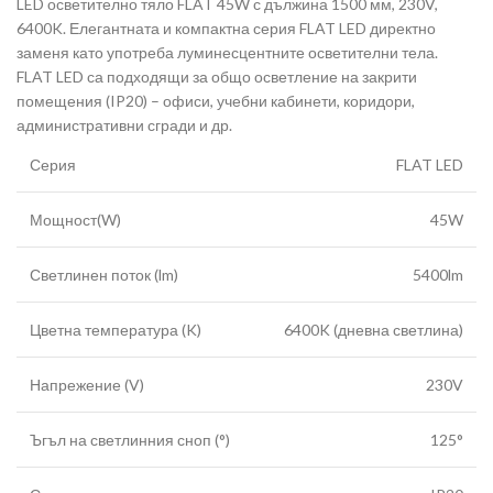
LED осветително тяло FLAT 45W с дължина 1500 мм, 230V,
6400K. Елегантната и компактна серия FLAT LED директно
заменя като употреба луминесцентните осветителни тела.
FLAT LED са подходящи за общо осветление на закрити
помещения (IP20) – офиси, учебни кабинети, коридори,
административни сгради и др.
Серия
FLAT LED
Мощност(W)
45W
Светлинен поток (lm)
5400lm
Цветна температура (K)
6400K (дневна светлина)
Напрежение (V)
230V
Ъгъл на светлинния сноп (°)
125°