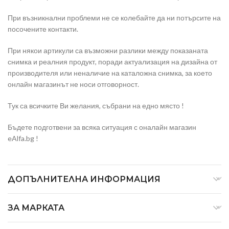
При възникнални проблеми не се колебайте да ни потърсите на
посочените контакти.
При някои артикули са възможни разлики между показаната
снимка и реалния продукт, поради актуализация на дизайна от
производителя или неналичие на каталожна снимка, за което
онлайн магазинът не носи отговорност.
Тук са всичките Ви желания, събрани на едно място !
Бъдете подготвени за всяка ситуация с оналайн магазин
eAlfa.bg !
ДОПЪЛНИТЕЛНА ИНФОРМАЦИЯ
ЗА МАРКАТА