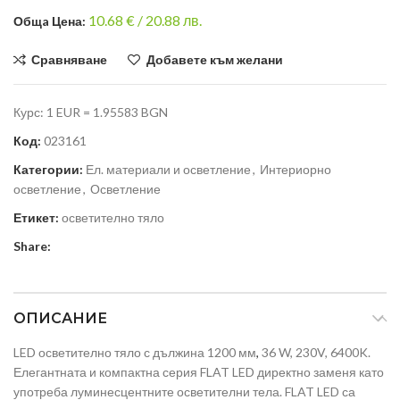
10.68
€ /
20.88 лв.
Общa Цена:
Сравняване
Добавете към желани
Курс: 1 EUR = 1.95583 BGN
Код:
023161
Категории:
Ел. материали и осветление
,
Интериорно
осветление
,
Осветление
Етикет:
осветително тяло
Share:
ОПИСАНИЕ
LED осветително тяло с дължина 1200 мм
,
36 W, 230V, 6400K.
Елегантната и компактна серия FLAT LED директно заменя като
употреба луминесцентните осветителни тела. FLAT LED са