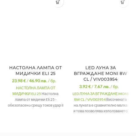
НАСТОЛНА ЛАМПА ОТ
LED ЛУНА ЗА
МИДИЧКИ ELI 25
ВГРАЖДАНЕ MONI 8W
CL / VIV003954
23.98 €
/
46.90
лв.
/ бр.
3.92 €
/
7.67
лв.
/ бр.
НАСТОЛНА ЛАМПА ОТ
МИДИЧКИ ELI 25
Настолна
LED ЛУНА ЗА ВГРАЖДАНЕ MONI
лампа от мидички Eli 25 -
8W CL / VIV003954
Височината
обезопасенo срещу токов удар II
на луната е сравнително малка
степен с допълнителна втора
и това позволява използването
изолация на проводника.
й в окачен таван, монтиран на
малко отстояние от основния
27 cm 27
Размер
cm 13 cm
таван.
Серия
MONI LED