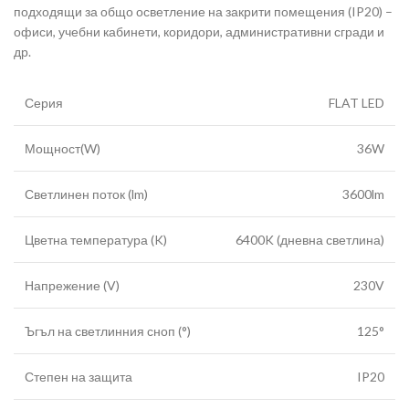
подходящи за общо осветление на закрити помещения (IP20) –
офиси, учебни кабинети, коридори, административни сгради и
др.
Серия
FLAT LED
Мощност(W)
36W
Светлинен поток (lm)
3600lm
Цветна температура (K)
6400K (дневна светлина)
Напрежение (V)
230V
Ъгъл на светлинния сноп (°)
125°
Степен на защита
IP20