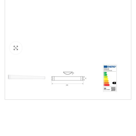
Кликнете за уголемяване