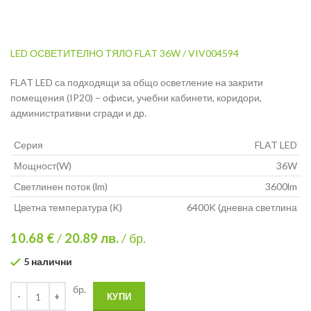
LED ОСВЕТИТЕЛНО ТЯЛО FLAT 36W / VIV004594
FLAT LED са подходящи за общо осветление на закрити
помещения (IP20) – офиси, учебни кабинети, коридори,
административни сгради и др.
Серия
FLAT LED
Мощност(W)
36W
Светлинен поток (lm)
3600lm
Цветна температура (K)
6400K (дневна светлина
10.68 €
/
20.89
лв.
/ бр.
5 налични
бр.
КУПИ