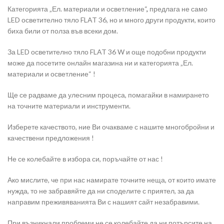
Категорията „Ел. материали и осветление“
,
предлага не само
LED осветително тяло FLAT 36, но и много други продукти, които
биха били от полза във всеки дом.
За LED осветително тяло FLAT 36 W и още подобни продукти
може да посетите онлайн магазина ни и категорията „Ел.
материали и осветление“ !
Ще се радваме да улесним процеса, помагайки в намирането
на точните материали и инструменти.
Изберете качеството, ние Ви очакваме с нашите многобройни и
качествени предложения !
Не се колебайте в избора си, поръчайте от нас !
Ако мислите, че при нас намирате точните неща, от които имате
нужда, то не забравяйте да ни споделите с приятел, за да
направим преживяванията Ви с нашият сайт незабравими.
При възникнали проблеми не се колебайте да ни потърсите на