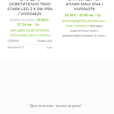
ОСВЕТИТЕЛНО ТЯЛО
АПЛИК MAUI IP44 /
STARK LED 2 X 3W IP54
VIV004379
/ VIV004624
16.36 €
/
32.00
лв.
/ бр.
19.00 €
/
26.80 €
/
52.42
лв.
ВЛАГОЗАЩИТЕН АПЛИК MAUI
37.16
лв.
/ бр.
IP44 / VIV004379
Фасадно
ФАСАДНО ОСВЕТИТЕЛНО
осветително тяло с
ТЯЛО STARK LED 2 X 3W IP54
декоративен елемент в тъмно
сив цвят, 1 х Е27, максимум 40W,
СЕРИЯ:
STARK LED
степен на защита IP44.
МОЩНОСТ:
6 W
Серия
MAUI
НАПРЕЖЕНИЕ:
230 V
Напрежение
230V
ЖИВОТ НА
(V)
15000 h
ОСВЕТИТЕЛЯ:
Цокъл
E27
"Дом за всички - всичко за дома"