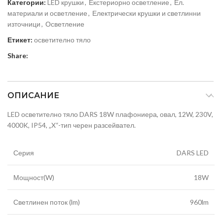
Категории:
LED крушки
,
Екстериорно осветление
,
Ел.
материали и осветление
,
Електрически крушки и светлинни
източници
,
Осветление
Етикет:
осветително тяло
Share:
ОПИСАНИЕ
LED осветително тяло DARS 18W плафониера, овал, 12W, 230V,
4000K, IP54, „X“-тип черен разсейвател.
Серия
DARS LED
Мощност(W)
18W
Светлинен поток (lm)
960lm