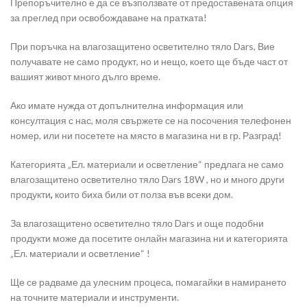
Препоръчително е да се възползвате от предоставената опция
за преглед при освобождаване на пратката!
При поръчка на влагозащитено осветително тяло Dars, Вие
получавате не само продукт, но и нещо, което ще бъде част от
вашият живот много дълго време.
Ако имате нужда от допълнителна информация или
консултация с нас, моля свържете се на посочения телефонен
номер, или ни посетете на място в магазина ни в гр. Разград!
Категорията „Ел. материали и осветление“ предлага не само
влагозащитено осветително тяло Dars 18W , но и много други
продукти
,
които биха били от полза във всеки дом.
За влагозащитено осветително тяло Dars и още подобни
продукти може да посетите онлайн магазина ни и категорията
„Ел. материали и осветление“ !
Ще се радваме да улесним процеса, помагайки в намирането
на точните материали и инструменти.