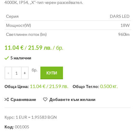
4000K, IP54, „X“-тип черен разсейвател.
Серия
DARS LED
Мощност(W)
18W
Светлинен поток (lm)
960lm
11.04 €
/
21.59
лв.
/ бр.
5 налични
бр.
КУПИ
11.04
€ /
21.59 лв.
0.500
кг.
Общa Цена:
Общо Тегло:
Сравняване
Добавете към желани
Курс: 1 EUR = 1.95583 BGN
Код:
001005