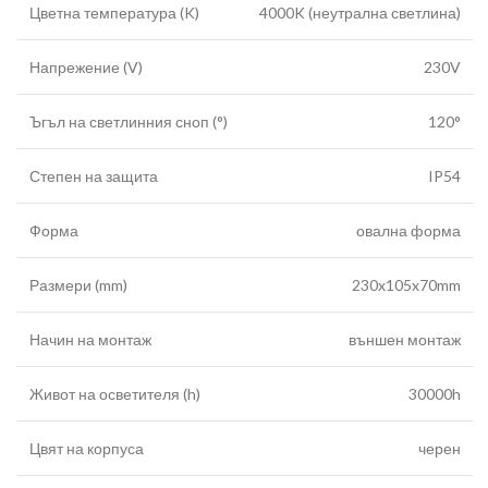
Цветна температура (K)
4000K (неутрална светлина)
Напрежение (V)
230V
Ъгъл на светлинния сноп (°)
120°
Степен на защита
IP54
Форма
овална форма
Размери (mm)
230x105x70mm
Начин на монтаж
външен монтаж
Живот на осветителя (h)
30000h
Цвят на корпуса
черен