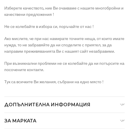
Изберете качеството
,
ние Ви очакваме с нашите многобройни и
качествени предложения !
Не се колебайте в избора си, поръчайте от нас !
Ако мислите, че при нас намирате точните неща, от които имате
нужда, то не забравяйте да ни споделите с приятел, за да
направим преживяванията Ви с нашият сайт незабравими.
При възникнални проблеми не се колебайте да ни потърсите на
посочените контакти.
Тук са всичките Ви желания, събрани на едно място !
ДОПЪЛНИТЕЛНА ИНФОРМАЦИЯ
ЗА МАРКАТА