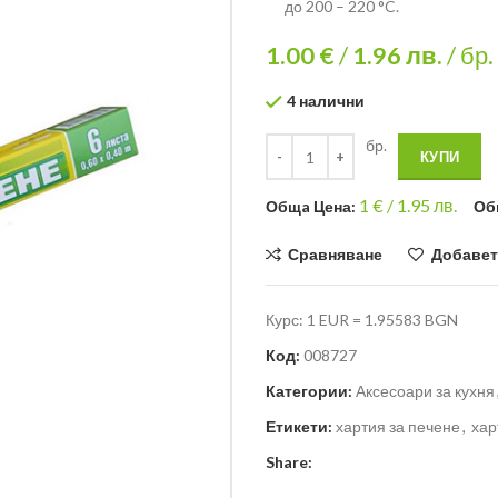
до 200 – 220 °C.
1.00 €
/
1.96
лв.
/ бр.
4 налични
бр.
КУПИ
1
€ /
1.95 лв.
Общa Цена:
Об
Сравняване
Добавет
Курс: 1 EUR = 1.95583 BGN
Код:
008727
Категории:
Аксесоари за кухня
Етикети:
хартия за печене
,
хар
Share: