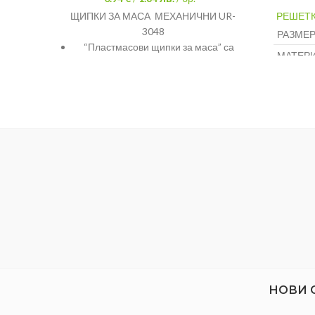
ЩИПКИ ЗА МАСА МЕХАНИЧНИ UR-
РЕШЕТК
3048
РАЗМЕР
“Пластмасови щипки за маса” са
МАТЕРИ
изработени от твърда и устойчива
пластмаса.
“Пластмасови щипки за маса” са
произведени в Турция, съобразно
всички установени стандарти за
качество и безопасност.
Те са подходящи за употреба на вън.
С тях може да закрепите стабилно
покривката за масата на двора.
НОВИ 