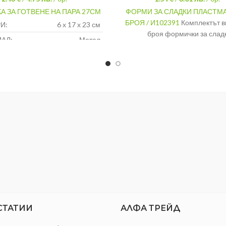
А ЗА ГОТВЕНЕ НА ПАРА 27СМ
ФОРМИ ЗА СЛАДКИ ПЛАСТМ
БРОЯ / И102391
Комплектът в
И:
6 х 17 х 23 см
броя формички за слад
АЛ:
Метал
МАТЕРИАЛ
Пл
ПРИБЛИЗИТЕЛНИ
РАЗМЕРИ
ДЕБЕЛИНА
СТАТИИ
АЛФА ТРЕЙД