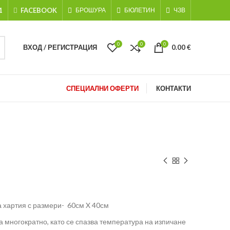
1
FACEBOOK
БРОШУРА
БЮЛЕТИН
ЧЗВ
0
0
0
ВХОД / РЕГИСТРАЦИЯ
0.00
€
СПЕЦИАЛНИ ОФЕРТИ
КОНТАКТИ
а хартия с размери- 60см X 40см
а многократно, като се спазва температура на изпичане