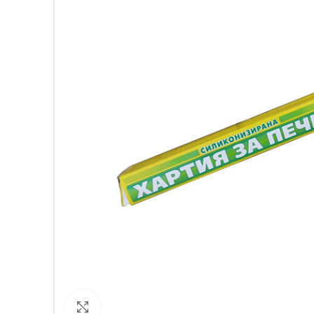
Кликнете за уголемяване