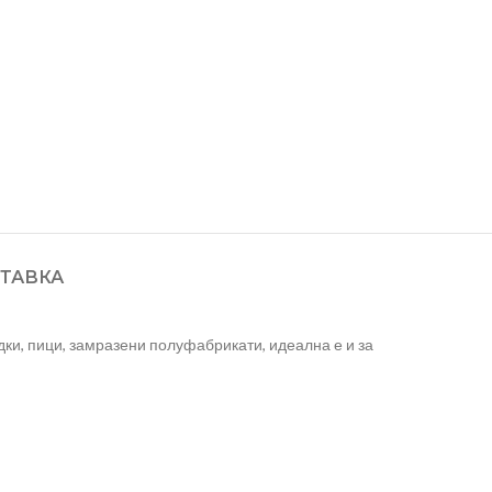
ТАВКА
дки, пици, замразени полуфабрикати, идеална е и за