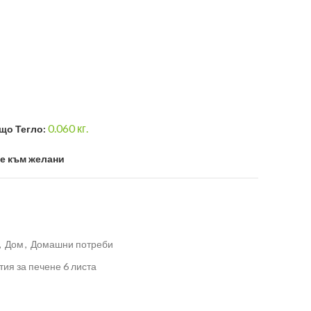
0.060
кг.
що Тегло:
е към желани
,
Дом
,
Домашни потреби
тия за печене 6 листа