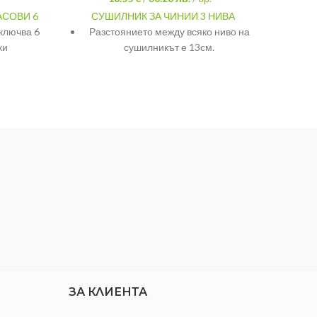
АСОВИ 6
СУШИЛНИК ЗА ЧИНИИ 3 НИВА
РАЗП
ключва 6
Разстоянието между всяко ниво на
РАЗМ
ки
сушилникът е 13см.
МАТЕ
астмаса
Сушилникът е с височина 34см и
нетно тегло 1,600гр.
6-7 см.
Дължината му е 50см.
2 см.
Подложката е с размери 41/25,5см.
ЗА КЛИЕНТА