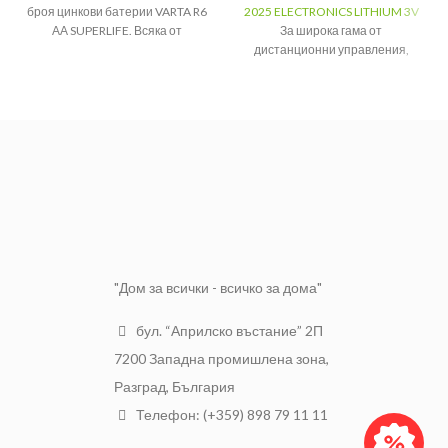
броя цинкови батерии VARTA R6
2025 ELECTRONICS LITHIUM 3V
АА SUPERLIFE. Всяка от
За широка гама от
батериите е с напрежение 1.5V.
дистанционни управления,
фитнес устройства, медицински
Цинкови
Вид:
батерии
приложения, камери,
часовници, електронни
Напрежение:
1.5V
калкулатори и много други.
Тип:
AA (R6)
Тип: CR 2025 LITHIUM
4 броя в
Напрежение: 3 V
Брой:
блистер
1 брой в опаковка.
Произведени в Германия
"Дом за всички - всичко за дома"
бул. “Априлско въстание” 2П
7200 Западна промишлена зона,
Разград, България
Телефон: (+359) 898 79 11 11