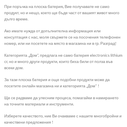
При поръчка на плоска батерия
,
Вие получавате не само
продукт, но и нещо, което ще бъде част от вашият живот много
дълго време.
Ако имате нужда от допълнителна информация или
консултация с нас, моля свържете се на посочения телефонен
номер, или ни посетете на място в магазина ни в гр. Разград!
Категорията „Дом“, предлага не само батерия electronics lithium
cr, но и много други продукти, които биха били от полза във
всеки дом.
За тази плоска батерия и още подобни продукти може да
посетите онлайн магазина ни и категорията „Дом“ !
Ще се радваме да улесним процеса, помагайки в намирането
на точните материали и инструменти.
Изберете качеството, ние Ви очакваме с нашите многобройни и
качествени предложения !