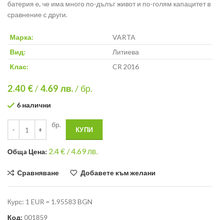
батерия е, че има много по-дълъг живот и по-голям капацитет в
сравнение с други.
Марка:
VARTA
Вид:
Литиева
Клас:
CR 2016
2.40 €
/
4.69
лв.
/ бр.
6 налични
бр.
КУПИ
2.4
€ /
4.69 лв.
Общa Цена:
Сравняване
Добавете към желани
Курс: 1 EUR = 1.95583 BGN
Код:
001859