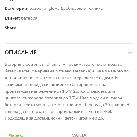
Категории:
Батерии
,
Дом
,
Дребна бяла техника
Етикет:
батерия
Share:
ОПИСАНИЕ
Батерия electronics lithium cr – предимството на литиевата
батерия (също наричана литиево-метална) е, че има много по-
дълъг живот и по-голям капацитет в сравнение с други. В
зависимост от вида си, литиевите батерии могат да
произвеждат напрежение от 1.5 V (колкото алкална или
цинково-въглерода батерия) до 3.7 V. Има модели литиеви
батерии , които могат да стоят в режим standby до 20 години. Не
трябва да се бъркат с презареждаемите Li-ion и Li-Pol.
Подходяща за дистанционни, детски играчки и др.
Марка:
VARTA