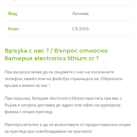
Вид:
Литиева
Клас:
CR 2016
Връзка с нас ? / Въпрос относно
батерия electronics lithium cr ?
При въпроси може да се свържете с нас на посочените
телефон
,
имейл или на фейсбук страницата ни. Обратната
връзка е важна за нас !
При поръчка, батерия electronics lithium пристига при вас с
бърза и сигурна доставка до адрес или офис на куриерска
фирма с опция преглед.
Препоръчително е да се възползвате от предоставената опция
за преглед при освобождаване на пратката!