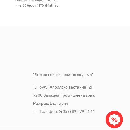
mm, 10 бр. от ​MTX (Matrize
Абразив
Р600
Handels GmbH) Germany
"Дом за всички - всичко за дома"
бул. “Априлско въстание” 2П
7200 Западна промишлена зона,
Разград, България
Телефон: (+359) 898 79 11 11