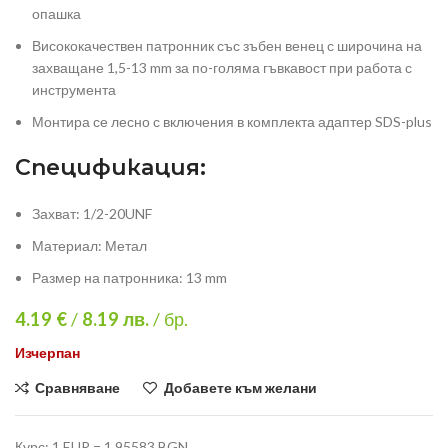
опашка
Висококачествен патронник със зъбен венец с широчина на
захващане 1,5-13 mm за по-голяма гъвкавост при работа с
инструмента
Монтира се лесно с включения в комплекта адаптер SDS-plus
Спецификация:
Захват: 1/2-20UNF
Материал: Метал
Размер на патронника: 13 mm
4.19 €
/
8.19
лв.
/ бр.
Изчерпан
Сравняване
Добавете към желани
Курс: 1 EUR = 1.95583 BGN