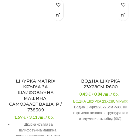
ШКУРКА MATRIX
ВОДНА ШКУРКА
КРЪГЛА ЗА
23Х28СМ Р600
ШЛИФОВЪЧНА
0.43 €
/
0.84
лв.
/ бр.
МАШИНА,
ВОДНА ШКУРКА 23Х28СМ Р600
САМОЗАЛЕПВАЩА, P /
Водна шкурка 23х28см Р600 на
738309
хартиена основа - структурата и
1.59 €
/
3.11
лв.
/ бр.
е алуминиев карбид (SIC).
Шкурка кръгла за
Подходяща за
ръчна работа
шлифовъчна машина,
Размер
230 х 280 мм
самозалепваща, P 24, 125