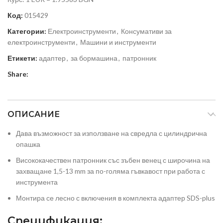
Код:
015429
Категории:
Електроинструменти
,
Консумативи за
електроинструменти
,
Машини и инструменти
Етикети:
адаптер
,
за бормашина
,
патронник
Share:
ОПИСАНИЕ
Дава възможност за използване на свредла с цилиндрична
опашка
Висококачествен патронник със зъбен венец с широчина на
захващане 1,5-13 mm за по-голяма гъвкавост при работа с
инструмента
Монтира се лесно с включения в комплекта адаптер SDS-plus
Спецификация: