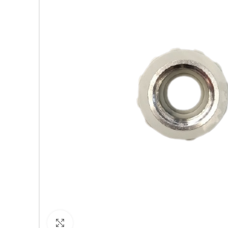
Кликнете за уголемяване