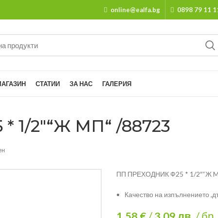
online@ealfa.bg
0898 79 11 1
МАГАЗИН
СТАТИИ
ЗА НАС
ГАЛЕРИЯ
 1/2″“Ж MП“ /88723
ен
ПП ПРЕХОДНИК Ф25 * 1/2″“Ж 
Качество на изпълнението ,д
1.58 €
/
3.09
лв.
/ бр.