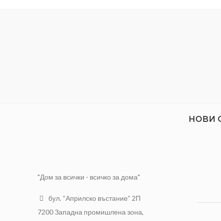
МАТЕРИАЛ
ППР
РАЗМЕРИ
Ф50 мм
НОВИ 
"Дом за всички - всичко за дома"
бул. “Априлско въстание” 2П
7200 Западна промишлена зона,