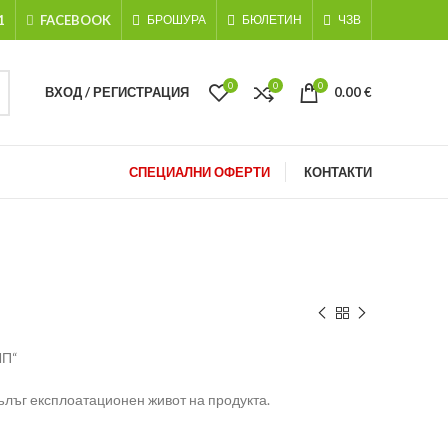
1
FACEBOOK
БРОШУРА
БЮЛЕТИН
ЧЗВ
0
0
0
ВХОД / РЕГИСТРАЦИЯ
0.00
€
СПЕЦИАЛНИ ОФЕРТИ
КОНТАКТИ
MП“
ълъг експлоатационен живот на продукта.