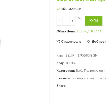
101 налични
бр.
КУПИ
1.58
€ /
3.09 лв.
Общa Цена:
Сравняване
Добавет
Курс: 1 EUR = 1.95583 BGN
Код:
012206
Категории:
ВиК
,
Полиетилен и
Етикети:
полипропилен
,
прехо
Share: