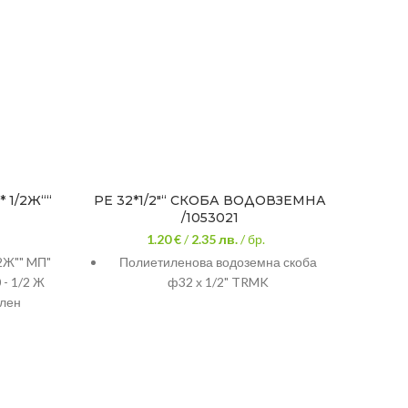
 1/2Ж““
РЕ 32*1/2″“ СКОБА ВОДОВЗЕМНА
/1053021
УПЛЪ
1.20 €
/
2.35
лв.
/ бр.
2Ж"" MП"
Полиетиленова водоземна скоба
ППР 
 - 1/2 Ж
ф32 х 1/2" TRMK
Ф7
лен
Раз
работа:
тура на
съ
0 bar