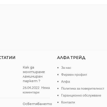
СТАТИИ
АЛФА ТРЕЙД
Как да
За нас
монтираме
Фирмен профил
ламиниран
паркет ?
Алфа
26.04.2022
Няма
Политика за поверителност
коментари
Гаранционно обслужване
Контакти
Осветяването