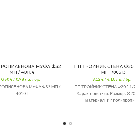
РОПИЛЕНОВА МУФА Ф32
ПП ТРОЙНИК СТЕНА Ф20 *
MП / 40104
MП“ /86513
0.50 €
/
0.98
лв.
/ бр.
3.12 €
/
6.10
лв.
/ бр.
ОПИЛЕНОВА МУФА Ф32 MП /
ПП ТРОЙНИК СТЕНА Ф20 * 1/
40104
Характеристики: Размер: Ø20
Материал: PP полипропи
Максимална температура на 
+100°C Минимална темпера
работа: -20°C Налягане: 2