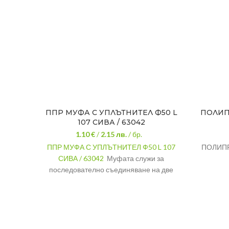
ППР МУФА С УПЛЪТНИТЕЛ Ф50 L
ПОЛИП
107 СИВА / 63042
1.10 €
/
2.15
лв.
/ бр.
ППР МУФА С УПЛЪТНИТЕЛ Ф50 L 107
ПОЛИПР
СИВА / 63042
Муфата служи за
последователно съединяване на две
тръби при изграждането на
канализационна система.
За ВиК
ПРИЛОЖЕНИЕ
инсталация