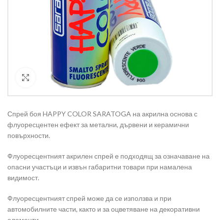
Кликнете за уголемяване
Спрей боя HAPPY COLOR SARATOGA на акрилна основа с
флуоресцентен ефект за метални, дървени и керамични
повърхности.
Флуоресцентният акрилен спрей е подходящ за означаване на
опасни участъци и извън габаритни товари при намалена
видимост.
Флуоресцентният спрей може да се използва и при
автомобилните части, както и за оцветяване на декоративни
елементи.