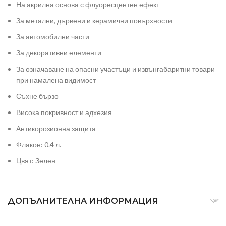
На акрилна основа с флуоресцентен ефект
За метални, дървени и керамични повърхности
За автомобилни части
За декоративни елементи
За означаване на опасни участъци и извънгабаритни товари
при намалена видимост
Съхне бързо
Висока покривност и адхезия
Антикорозионна защита
Флакон: 0.4 л.
Цвят: Зелен
ДОПЪЛНИТЕЛНА ИНФОРМАЦИЯ