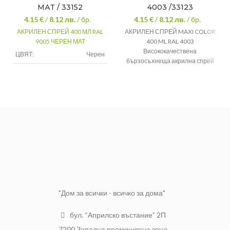
МАТ / 33152
4003 /33123
4.15 €
/
8.12
лв.
/ бр.
4.15 €
/
8.12
лв.
/ бр.
АКРИЛЕН СПРЕЙ 400 МЛ RAL
АКРИЛЕН СПРЕЙ MAXI COLOR
9005 ЧЕРЕН МАТ
400 ML RAL 4003
Висококачествена
ЦВЯТ:
Черен
бързосъхнеща акрилна спрей
боя, за всякакви гладки
КОЛИЧЕСТВО:
400 мл
повърхности като метал, дърво,
стъкло, пластмаса; добра
покривност; боядисваната
повърхност трябва да бъде
чиста и обезмаслена; пълно
изсъхване след 2 часа.
Цвят: виолетов хедър RAL
4003
Количество: 400 ml
"Дом за всички - всичко за дома"
бул. “Априлско въстание” 2П
7200 Западна промишлена зона,