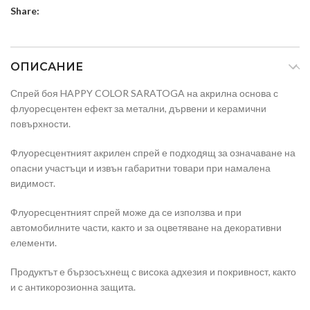
Share:
ОПИСАНИЕ
Спрей боя HAPPY COLOR SARATOGA на акрилна основа с
флуоресцентен ефект за метални, дървени и керамични
повърхности.
Флуоресцентният акрилен спрей е подходящ за означаване на
опасни участъци и извън габаритни товари при намалена
видимост.
Флуоресцентният спрей може да се използва и при
автомобилните части, както и за оцветяване на декоративни
елементи.
Продуктът е бързосъхнещ с висока адхезия и покривност, както
и с антикорозионна защита.