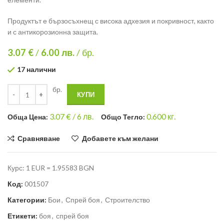
Продуктът е бързосъхнещ с висока адхезия и покривност, както
и с антикорозионна защита.
3.07 €
/
6.00
лв.
/ бр.
17 налични
бр.
КУПИ
3.07
€ /
6 лв.
0.600
кг.
Общa Цена:
Общо Тегло:
Сравняване
Добавете към желани
Курс: 1 EUR = 1.95583 BGN
Код:
001507
Категории:
Бои
,
Спрей боя
,
Строителство
Етикети:
боя
,
спрей боя