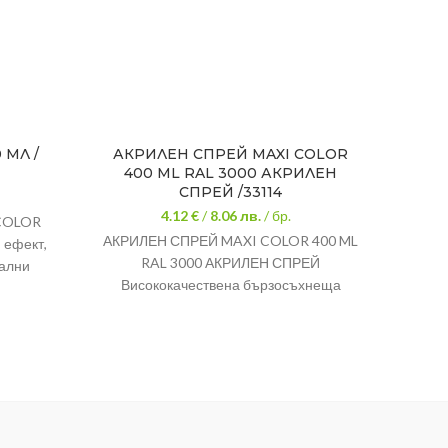
 МЛ /
АКРИЛЕН СПРЕЙ MAXI COLOR
АКР
400 ML RAL 3000 АКРИЛЕН
СПРЕЙ /33114
4.12 €
/
8.06
лв.
/ бр.
 COLOR
АКРИЛ
АКРИЛЕН СПРЕЙ MAXI COLOR 400 ML
 ефект,
RAL 3000 АКРИЛЕН СПРЕЙ
ални
бързо
Висококачествена бързосъхнеща
е за
вся
акрилна спрей боя, за всякакви гладки
е на
метал,
повърхности като метал, дърво, стъкло,
н, дърво,
покри
пластмаса; добра покривност;
риали и
трябв
боядисваната повърхност трябва да
итежава
п
бъде чиста и обезмаслена; пълно
а е на
изсъхване след 2 часа.
отлични
Цвят: огнено червен RAL 3000
прея на