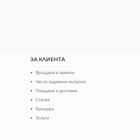
в цвят
Количество: 400 мл
амира
то, като
нути.
ерсално
LOR
лакон от
ЗА КЛИЕНТА
Връщане и замяна
Често задавани въпроси
Плащане и доставка
Статии
Брошура
Услуги