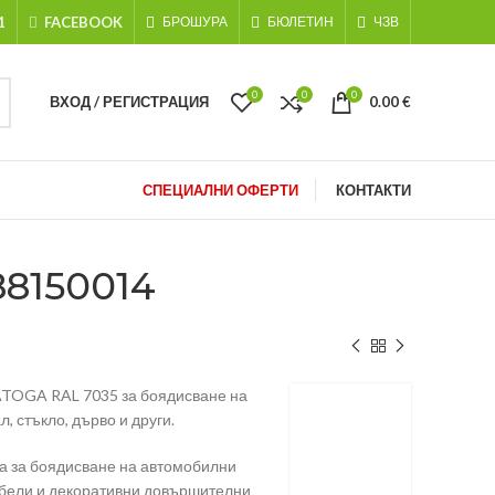
1
FACEBOOK
БРОШУРА
БЮЛЕТИН
ЧЗВ
0
0
0
ВХОД / РЕГИСТРАЦИЯ
0.00
€
СПЕЦИАЛНИ ОФЕРТИ
КОНТАКТИ
8150014
OGA RAL 7035 за боядисване на
, стъкло, дърво и други.
а за боядисване на автомобилни
ебели и декоративни довършителни