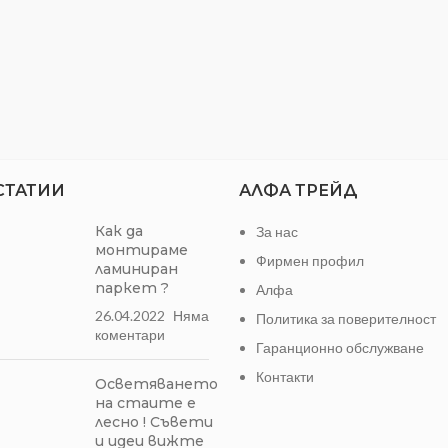
HAPPY COLOR SARATOGA е 
инокс с метален ефект. Н
приложение на открито и закри
изсъхва напълно до 45 ми
Акрилната спрей боя с унив
приложение HAPPY CO
SARATOGA се предлага във ф
0.4л.
СТАТИИ
АЛФА ТРЕЙД
Как да
За нас
монтираме
Фирмен профил
ламиниран
паркет ?
Алфа
26.04.2022
Няма
Политика за поверителност
коментари
Гаранционно обслужване
Контакти
Осветяването
на стаите е
лесно ! Съвети
и идеи вижте