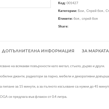
Код:
001427
Категории:
Бои
,
Спрей боя
,
С
Етикети:
боя
,
спрей боя
Share:
ДОПЪЛНИТЕЛНА ИНФОРМАЦИЯ
ЗА МАРКАТА
не на всякакви повърхности като метал, стъкло, дърво и други.
обилни джанти, радиатори за парно, мебели и декоративни довърш
а пипане за 15 минути, а за пълното изсъхване са нужни до 45 минут
A се предлага във флакон от 0.4 литра.