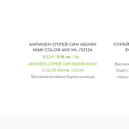
АКРИЛЕН СПРЕЙ СИН ЛЮЛЯК
СПРЕЙ
MAXI COLOR 400 ML /33124
Е
4.12 €
/
8.06
лв.
/ бр.
АКРИЛЕН СПРЕЙ СИН ЛЮЛЯК MAXI
Високо
COLOR 400 ML /33124
Dupli 
Висококачествена бързосъхнеща
гланц 
акрилна спрей боя, за всякакви гладки
гладки 
повърхности като метал, дърво, стъкло,
стъкло и
пластмаса и др.
на ат
устойчи
Цвят:
Син люляк
Количество:
400 мл
Тип:
Бързосъхнещ