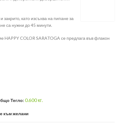
 закрито, като изсъхва на пипане за
ане са нужни до 45 минути.
ние HAPPY COLOR SARATOGA се предлага във флакон
0.600
кг.
бщо Тегло:
е към желани