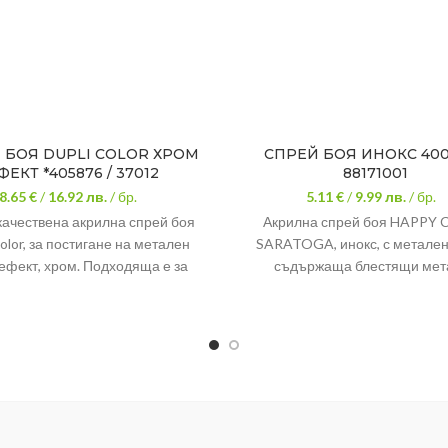
 БОЯ DUPLI COLOR ХРОМ
СПРЕЙ БОЯ ИНОКС 400
ФЕКТ *405876 / 37012
88171001
8.65 €
/
16.92
лв.
/ бр.
5.11 €
/
9.99
лв.
/ бр.
качествена акрилна спрей боя
Акрилна спрей боя HAPPY
Color, за постигане на метален
SARATOGA, инокс, с метален
ефект, хром. Подходяща е за
съдържаща блестящи мет
повърхности като метал, дърво,
пигменти. Предназначена 
 растения. Боята не е устойчива
боядисване и предпазван
мосферни влияния и е слабо
повърхности като метал, карто
ва на изтриване. Разфасовка:
камък, гипс, изкуствени мате
400 ml
PVC. Акрилната спрей боя пр
висока покривност, устойчив
климатични промени и има 
антикорозионни свойства. С