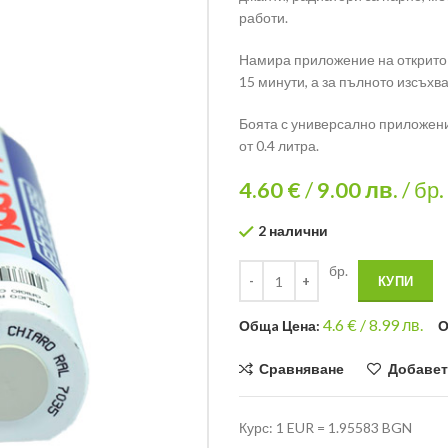
работи.
Намира приложение на открито и
15 минути, а за пълното изсъхв
Боята с универсално приложе
от 0.4 литра.
4.60 €
/
9.00
лв.
/ бр.
2 налични
бр.
КУПИ
4.6
€ /
8.99 лв.
Общa Цена:
О
Сравняване
Добавет
Курс: 1 EUR = 1.95583 BGN