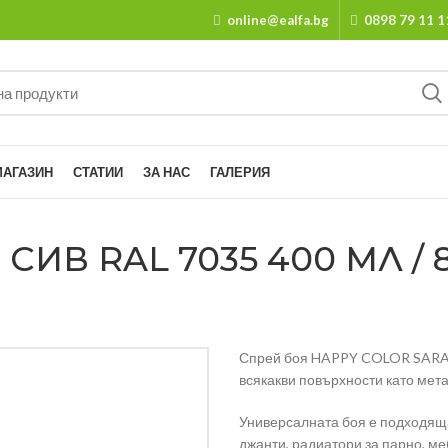
online@ealfa.bg
0898 79 11 1
МАГАЗИН
СТАТИИ
ЗА НАС
ГАЛЕРИЯ
ИВ RAL 7035 400 МЛ / 8
Спрей боя HAPPY COLOR SARAT
всякакви повърхности като метал
Универсалната боя е подходящ
джанти, радиатори за парно, м