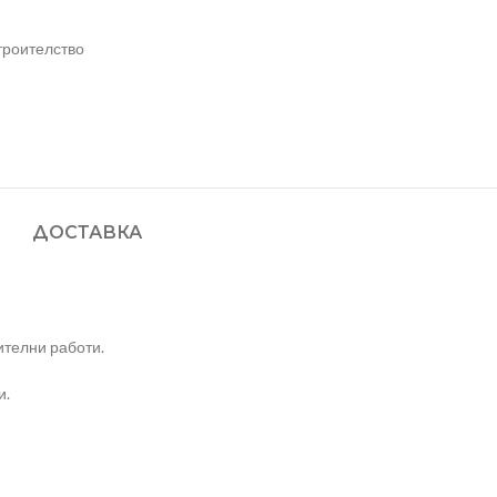
троителство
ДОСТАВКА
ителни работи.
и.