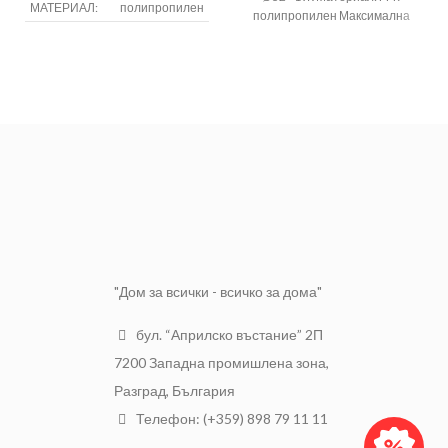
МАТЕРИАЛ:
полипропилен
полипропилен Максимална
температура на работа: +100°C
Минимална температура на
работа: -20°C Налягане: 20 bar
"Дом за всички - всичко за дома"
бул. “Априлско въстание” 2П
7200 Западна промишлена зона,
Разград, България
Телефон: (+359) 898 79 11 11