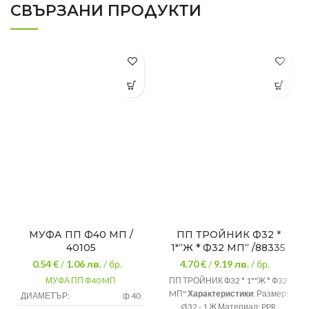
СВЪРЗАНИ ПРОДУКТИ
МУФА ПП Ф40 MП /
ПП ТРОЙНИК Ф32 *
40105
1″“Ж * Ф32 MП“ /88335
0.54 €
/
1.06
лв.
/ бр.
4.70 €
/
9.19
лв.
/ бр.
МУФА ПП Ф40 MП
ПП ТРОЙНИК Ф32 * 1""Ж * Ф32
MП"
Характеристики
: Размер:
ДИАМЕТЪР:
ф 40
Ø32 - 1 Ж Материал: PPR