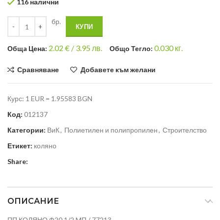
116 налични
бр.
КУПИ
2.02
€ /
3.95 лв.
0.030
кг.
Общa Цена:
Общо Тегло:
Сравняване
Добавете към желани
Курс: 1 EUR = 1.95583 BGN
Код:
012137
Категории:
ВиК
,
Полиетилен и полипропилен
,
Строителство
Етикет:
коляно
Share:
ОПИСАНИЕ
ПП КОЛЯНО Ф20 1/2 MП / 77213