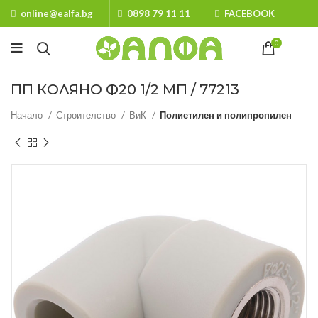
online@ealfa.bg
0898 79 11 11
FACEBOOK
0
ПП КОЛЯНО Ф20 1/2 MП / 77213
Начало
Строителство
ВиК
Полиетилен и полипропилен