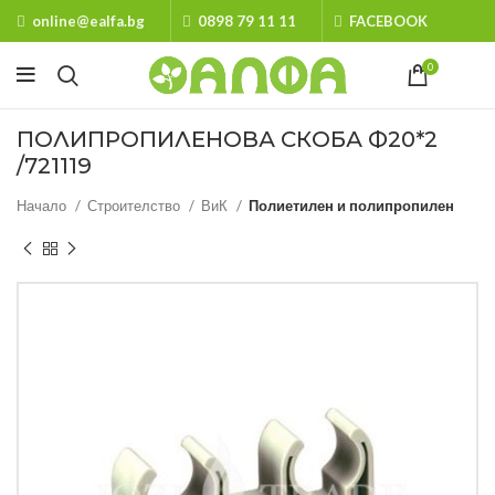
online@ealfa.bg
0898 79 11 11
FACEBOOK
0
ПОЛИПРОПИЛЕНОВА СКОБА Ф20*2
/721119
Начало
Строителство
ВиК
Полиетилен и полипропилен