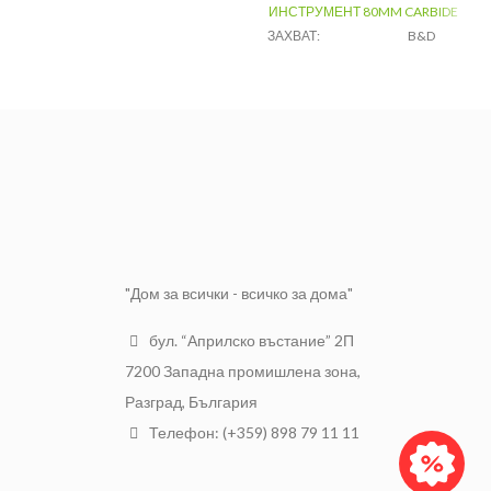
ИНСТРУМЕНТ 80MM CARBIDE
ЗАХВАТ:
B&D
керамика/
ПРЕДНАЗНАЧЕНИЕ:
бетон/
камък
РАЗМЕР:
80mm
РАЗФАСОВКА:
1бр
"Дом за всички - всичко за дома"
бул. “Априлско въстание” 2П
7200 Западна промишлена зона,
Разград, България
Телефон: (+359) 898 79 11 11