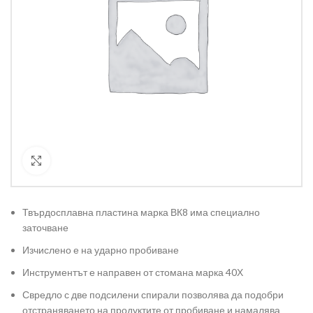
Кликнете за уголемяване
Твърдосплавна пластина марка ВК8 има специално
заточване
Изчислено е на ударно пробиване
Инструментът е направен от стомана марка 40Х
Свредло с две подсилени спирали позволява да подобри
отстраняването на продуктите от пробиване и намалява