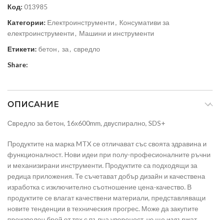
Код:
013985
Категории:
Електроинструменти
,
Консумативи за
електроинструменти
,
Машини и инструменти
Етикети:
бетон
,
за
,
свредло
Share:
ОПИСАНИЕ
Свредло за бетон, 16х600mm, двуспирално, SDS+
Продуктите на марка MTX се отличават със своята здравина и
функционалност. Нови идеи при полу-професионалните ръчни
и механизирани инструменти. Продуктите са подходящи за
редица приложения. Те съчетават добър дизайн и качествена
изработка с изключително съотношение цена-качество. В
продуктите се влагат качествени материали, представляващи
новите тенденции в техническия прогрес. Може да закупите
произволен брой от тях с пълна увереност, че ще издържат.