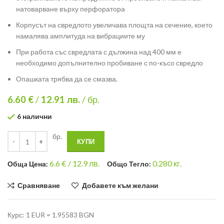
натоварване върху перфоратора
Корпусът на свредлото увеличава площта на сечение, което
намалява амплитуда на вибрациите му
При работа със свредлата с дължина над 400 мм е
необходимо допълнително пробиване с по-късо свредло
Опашката трябва да се смазва.
6.60 €
/
12.91
лв.
/ бр.
6 налични
бр.
КУПИ
6.6
€ /
12.9 лв.
0.280
кг.
Общa Цена:
Общо Тегло:
Сравняване
Добавете към желани
Курс: 1 EUR = 1.95583 BGN