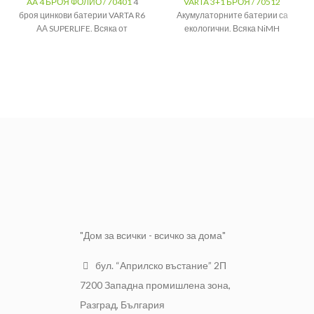
AA 4 БРОЯ ФОЛИО / 70401
4
VARTA 3+1 БРОЯ / 70512
броя цинкови батерии VARTA R6
Акумулаторните батерии са
АА SUPERLIFE. Всяка от
екологични. Всяка NiMH
батериите е с напрежение 1.5V.
батерия е равна на 500-1000
алкални батерии
,
а
Цинкови
Вид:
батерии
презареждането на батериите
означава по-малко отпадъци.
Напрежение:
1.5V
Вид батерии:
NiMH
Тип:
AA (R6)
Тип:
Акумулаторна
4 броя в
Брой:
Рециклируема:
Да
блистер
"Дом за всички - всичко за дома"
бул. “Априлско въстание” 2П
7200 Западна промишлена зона,
Разград, България