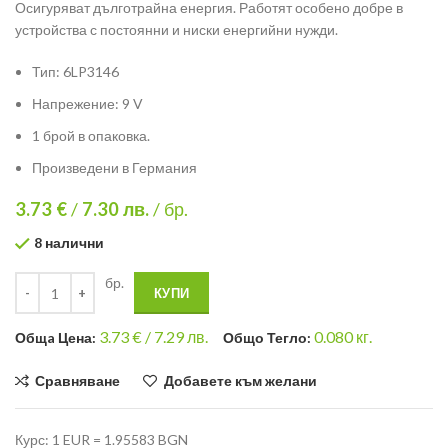
Осигуряват дълготрайна енергия. Работят особено добре в
устройства с постоянни и ниски енергийни нужди.
Тип: 6LP3146
Напрежение: 9 V
1 брой в опаковка.
Произведени в Германия
3.73 €
/
7.30
лв.
/ бр.
8 налични
бр.
КУПИ
3.73
€ /
7.29 лв.
0.080
кг.
Общa Цена:
Общо Тегло:
Сравняване
Добавете към желани
Курс: 1 EUR = 1.95583 BGN