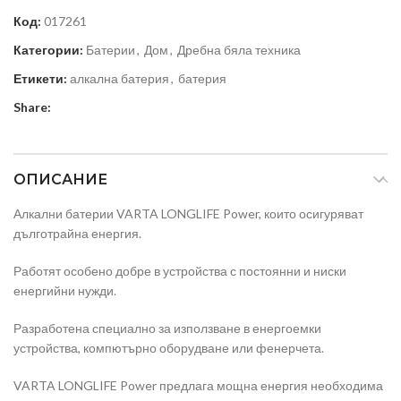
Код:
017261
Категории:
Батерии
,
Дом
,
Дребна бяла техника
Етикети:
алкална батерия
,
батерия
Share:
ОПИСАНИЕ
Алкални батерии VARTA LONGLIFE Power, които осигуряват
дълготрайна енергия.
Работят особено добре в устройства с постоянни и ниски
енергийни нужди.
Разработена специално за използване в енергоемки
устройства, компютърно оборудване или фенерчета.
VARTA LONGLIFE Power предлага мощна енергия необходима