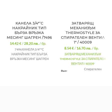
КАНЕЛА 3/4″“С
ЗАТВАРЯЩ
НАКРАЙНИК ТИП
МЕХАНИЗЪМ
БЪРЗА ВРЪЗКА
THERMOSTYLE ЗА
МЕСИНГ ШАГРЕН /7496
СПИРАТЕЛЕН ВЕНТИЛ
1″ / 40009
14.42 €
/
28.20
лв.
/ бр.
8.54 €
/
16.70
лв.
/ бр.
7496 КАНЕЛА 3/4""С
НАКРАЙНИК ТИП БЪРЗА
ЗАТВАРЯЩ МЕХАНИЗЪМ
ВРЪЗКА МЕСИНГ ШАГРЕН
THERMOSTYLE ЗА СПИРАТЕЛЕН
ВЕНТИЛ / 40009
Спирателен
Вид:
вентил
Марка:
THS
Цвят:
Червен