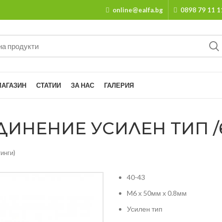
online@ealfa.bg
0898 79 11 1
МАГАЗИН
СТАТИИ
ЗА НАС
ГАЛЕРИЯ
ИНЕНИЕ УСИЛЕН ТИП /6
инги)
40-43
M6 х 50мм х 0.8мм
Усилен тип