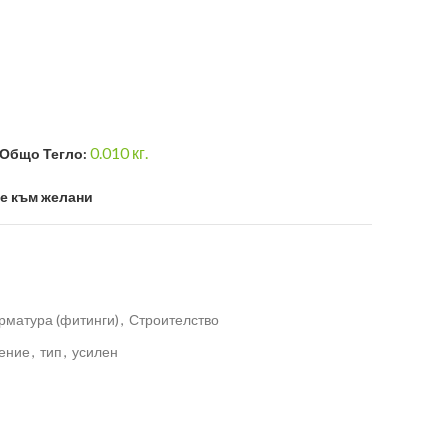
0.010
кг.
Общо Тегло:
е към желани
рматура (фитинги)
,
Строителство
ение
,
тип
,
усилен