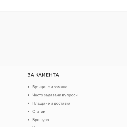
Разме
Холе
ЗА КЛИЕНТА
Връщане и замяна
Често задавани въпроси
Плащане и доставка
Статии
Брошура