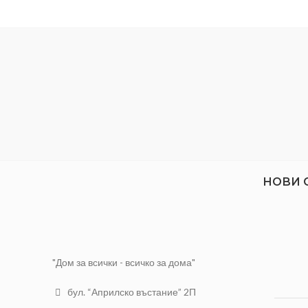
НОВИ 
"Дом за всички - всичко за дома"
бул. “Априлско въстание” 2П