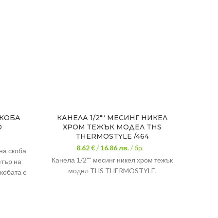
КОБА
КАНЕЛА 1/2″“ МЕСИНГ НИКЕЛ
КАН
0
ХРОМ ТЕЖЪК МОДЕЛ THS
THERMOSTYLE /464
8.62 €
/
16.86
лв.
/ бр.
на скоба
КА
Канела 1/2"" месинг никел хром тежък
етър на
Ш
модел THS THERMOSTYLE.
кобата е
с външен
х
ксиране
 за
Мате
ват по-