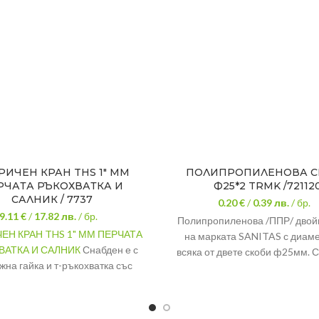
РИЧЕН КРАН THS 1″ ММ
ПОЛИПРОПИЛЕНОВА С
РЧАТА РЪКОХВАТКА И
Ф25*2 TRMK /72112
САЛНИК / 7737
0.20 €
/
0.39
лв.
/ бр.
9.11 €
/
17.82
лв.
/ бр.
Полипропиленова /ППР/ двой
ЕН КРАН THS 1" ММ ПЕРЧАТА
на марката SANITAS с диам
ВАТКА И САЛНИК
Снабден е с
всяка от двете скоби ф25мм. С
жна гайка и т-ръкохватка със
предназначена за ППР тръби 
иков механизъм. Цолажа на
диаметър 25мм. Служи за фи
феричния кран е 1" MM.
на тръбите към стените и
укрепването им, когато покри