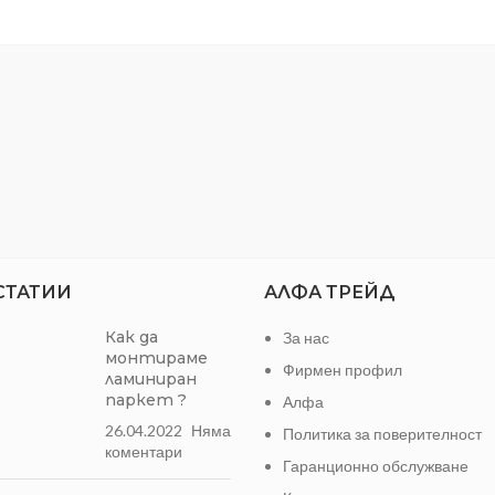
голяма дължина.
СТАТИИ
АЛФА ТРЕЙД
Как да
За нас
монтираме
Фирмен профил
ламиниран
паркет ?
Алфа
26.04.2022
Няма
Политика за поверителност
коментари
Гаранционно обслужване