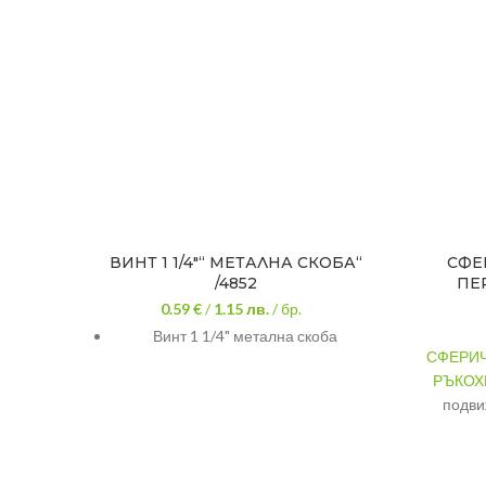
ВИНТ 1 1/4″“ МЕТАЛНА СКОБА“
СФЕ
/4852
ПЕ
0.59 €
/
1.15
лв.
/ бр.
Винт 1 1/4" метална скоба
СФЕРИЧ
РЪКОХ
подви
салн
с