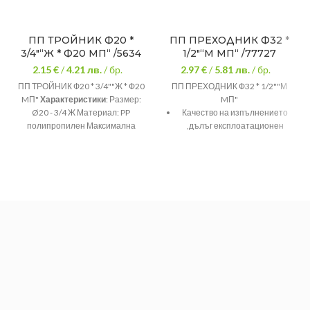
ПП ТРОЙНИК Ф20 *
ПП ПРЕХОДНИК Ф32 *
3/4″“Ж * Ф20 MП“ /5634
1/2″“М MП“ /77727
2.15 €
/
4.21
лв.
/ бр.
2.97 €
/
5.81
лв.
/ бр.
ПП ТРОЙНИК Ф20 * 3/4""Ж * Ф20
ПП ПРЕХОДНИК Ф32 * 1/2""М
MП"
Характеристики
: Размер:
MП"
Ø20 - 3/4 Ж Материал: PP
Качество на изпълнението
полипропилен Максимална
,дълъг експлоатационен
температура на работа: +100°C
живот на продукта.
Минимална температура на
работа: -20°C Налягане: 20 bar