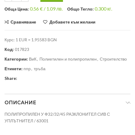
0.56
€ /
1.09 лв.
0.300
кг.
Общa Цена:
Общо Тегло:
Сравняване
Добавете към желани
Курс: 1 EUR = 1.95583 BGN
Код:
017823
Категории:
ВиК
,
Полиетилен и полипропилен
,
Строителство
Етикети:
ппр
,
тръба
Share:
ОПИСАНИЕ
ПОЛИПРОПИЛЕН У Ф32/32/45 РАЗКЛОНИТЕЛ СИВ С
УПЛЪТНИТЕЛ / 63001