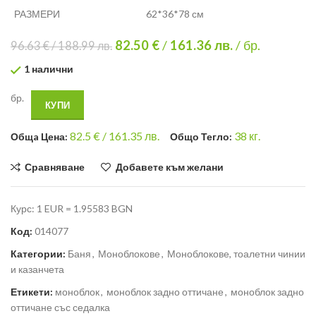
РАЗМЕРИ
62*36*78 см
82.50 €
/
161.36
лв.
/ бр.
96.63 €
/
188.99
лв.
1 налични
бр.
КУПИ
82.5
€ /
161.35 лв.
38
кг.
Общa Цена:
Общо Тегло:
Сравняване
Добавете към желани
Курс: 1 EUR = 1.95583 BGN
Код:
014077
Категории:
Баня
,
Моноблокове
,
Моноблокове, тоалетни чинии
и казанчета
Етикети:
моноблок
,
моноблок задно оттичане
,
моноблок задно
оттичане със седалка