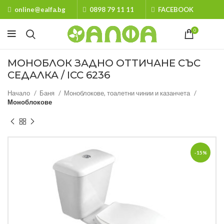
online@ealfa.bg
0898 79 11 11
FACEBOOK
0
МОНОБЛОК ЗАДНО ОТТИЧАНЕ СЪС
СЕДАЛКА / ICC 6236
Начало
Баня
Моноблокове, тоалетни чинии и казанчета
Моноблокове
-15%