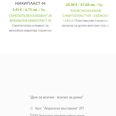
НИКИПЛАСТ-М
24.38 €
/
47.68
лв.
/ бр.
3.45 €
/
6.75
лв.
/ бр.
ТОАЛЕТНО КАЗАНЧЕ
СКРЕПИТЕЛЕН ЕЛЕМЕНТ ЗА
САНИТАПЛАСТ НП - 3 БЕЖОВО
МОНОБЛОК НИКИПЛАСТ-М
/ 34311
Пластмасово тоалетно
Скрепителен елемент за
казанче за долен монтаж с горно
моноблок закрепва тоалетно
командване
казанче към тоалетна тип
МАТЕРИАЛ
Пластмаса
"моноблок".
ВМЕСТИМОСТ
7 литра
Закрепване
на казанче
ЦВЯТ
Бежов
ПРИЛОЖЕНИЕ
към
МАРКА
Санитапласт
моноблок
МАРКА
Никипласт-М
"Дом за всички - всичко за дома"
бул. “Априлско въстание” 2П
7200 Западна промишлена зона,