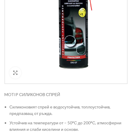
Кликнете за уголемяване
MOTIP СИЛИКОНОВ СПРЕЙ
Силиконовият спрей е водосутойчив, топлоустойчив,
предпазващ от ръжда.
Устойчив на температури от – 50°С до 200°С, атмосферни
влияния и слаби киселини и основи.