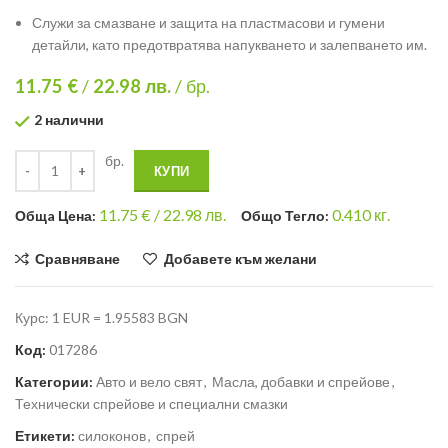
Служи за смазване и защита на пластмасови и гумени
детайли, като предотвратява напукването и залепването им.
11.75 €
/
22.98
лв.
/ бр.
2 налични
бр.
КУПИ
11.75
€ /
22.98 лв.
0.410
кг.
Общa Цена:
Общо Тегло:
Сравняване
Добавете към желани
Курс: 1 EUR = 1.95583 BGN
Код:
017286
Категории:
Авто и вело свят
,
Масла, добавки и спрейове
,
Технически спрейове и специални смазки
Етикети:
силоконов
,
спрей