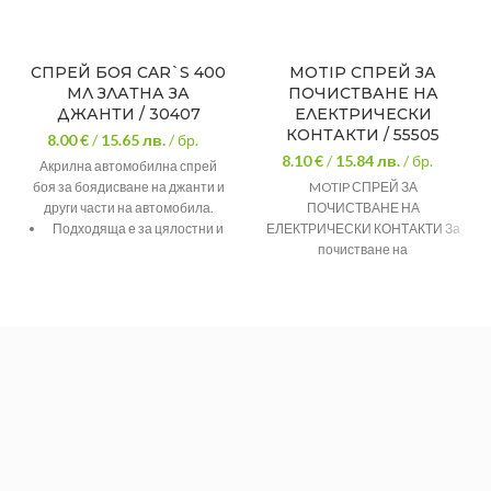
СПРЕЙ БОЯ CAR`S 400
MOTIP СПРЕЙ ЗА
МЛ ЗЛАТНА ЗА
ПОЧИСТВАНЕ НА
ДЖАНТИ / 30407
ЕЛЕКТРИЧЕСКИ
КОНТАКТИ / 55505
8.00 €
/
15.65
лв.
/ бр.
8.10 €
/
15.84
лв.
/ бр.
Акрилна автомобилна спрей
боя за боядисване на джанти и
MOTIP СПРЕЙ ЗА
други части на автомобила.
ПОЧИСТВАНЕ НА
Подходяща е за цялостни и
ЕЛЕКТРИЧЕСКИ КОНТАКТИ За
довършителни работи.
почистване на
високочувствителни електронни
Боята е бързосъхнеща с
и електрически връзки в
отлична адхезия, устойчива
автомобили, стерео уредби, ел.
на различни атмосферни
контакти, релета, бобини,
влияния.
печатни интегрални схеми и др.
- След употребата му не остават
При нужда може да се
следи. - Освен почистващ ефект
препокрива с безцветен лак
осигурява и антикорозионна
CAR'S.
защита. - Не е електропроводим
и няма разяждащо действие.