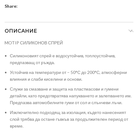
Share:
ОПИСАНИЕ
MOTIP СИЛИКОНОВ СПРЕЙ
Силиконовият спрей е водосутойчив, топлоустойчив,
предпазващ от ръжда.
Устойчив на температури от – 50°С до 200°С, атмосферни
влияния и слаби киселини и основи.
Служи за смазване и защита на пластмасови и гумени
детайли, като предотвратява напукването и залепването им.
Предпазва автомобилните гуми от сол и слънчеви лъчи.
Изключително подходящ за изолация, където нанесеният
слой трябва да остане гъвкъв за продължителен период от
време.