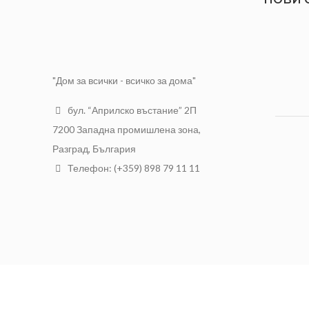
"Дом за всички - всичко за дома"
бул. “Априлско въстание” 2П
7200 Западна промишлена зона,
Разград, България
Телефон: (+359) 898 79 11 11
АЛФА Трейд ООД
2021 Разработен от
NTSOFT
.