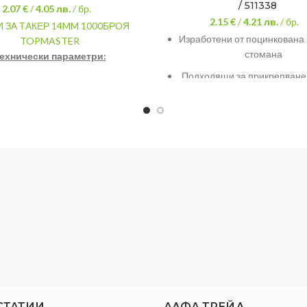
/ 511338
2.07 €
/
4.05
лв.
/ бр.
2.15 €
/
4.21
лв.
/ бр.
 ЗА ТАКЕР 14MM 1000БРОЯ
Изработени от поцинкована
TOPMASTER
стомана
ехнически параметри:
размер: 14 mm
Подходящи за прикрепване 
плат, фолио, хартия и к
брой: 1000
Осигуряват изключително
захват в материала
Размер: 14mm
Серия: 36
СКОБИ ЗА ТАКЕР 14MM ТИ
СТАТИИ
АЛФА ТРЕЙД