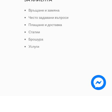
Връщане и замяна
Често задавани въпроси
Плащане и доставка
Статии
Брошура
Услуги
е да заплатите с: