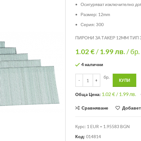
Осигуряват изключително до
Размер: 12mm
Серия: 300
ПИРОНИ ЗА ТАКЕР 12MM ТИП 
1.02 €
/
1.99
лв.
/ бр.
4 налични
бр.
КУПИ
1.02
€ /
1.99 лв.
Общa Цена:
Сравняване
Добавет
Курс: 1 EUR = 1.95583 BGN
Код:
014814