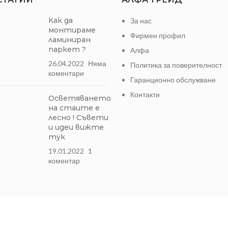
Как да
За нас
монтираме
Фирмен профил
ламиниран
паркет ?
Алфа
26.04.2022
Няма
Политика за поверителност
коментари
Гаранционно обслужване
Контакти
Осветяването
на стаите е
лесно ! Съвети
и идеи вижте
тук
19.01.2022
1
коментар
Может