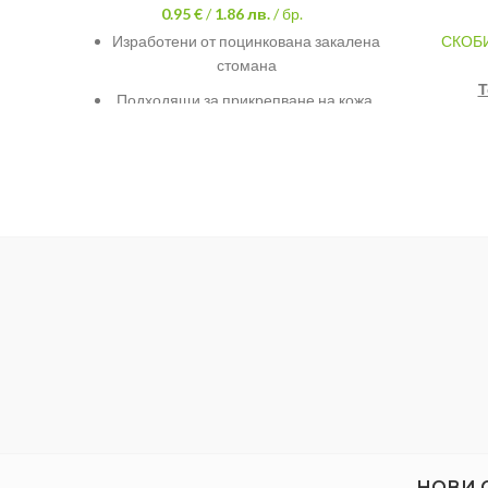
0.95 €
/
1.86
лв.
/ бр.
Изработени от поцинкована закалена
СКОБИ
стомана
Т
Подходящи за прикрепване на кожа,
плат, фолио, хартия и картон
Осигуряват изключително добър
захват в материала
Спецификация:
Височина: 12mm
Широчина: 11.2mm
НОВИ 