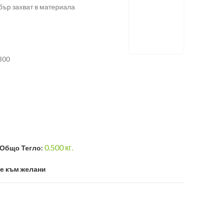
бър захват в материала
300
0.500
кг.
Общо Тегло:
е към желани