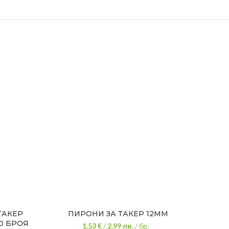
ТАКЕР
ПИРОНИ ЗА ТАКЕР 12ММ
U СКО
00 БРОЯ
1.53 €
/
2.99
лв.
/ бр.