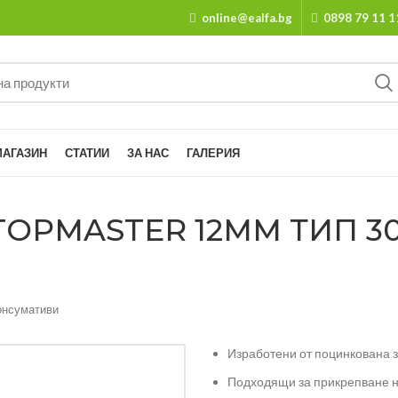
online@ealfa.bg
0898 79 11 1
МАГАЗИН
СТАТИИ
ЗА НАС
ГАЛЕРИЯ
OPMASTER 12MM ТИП 300
онсумативи
Изработени от поцинкована 
Подходящи за прикрепване на