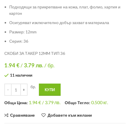
Подходящи за прикрепване на кожа, плат, фолио, хартия и
картон
Осигуряват изключително добър захват в материала
Размер: 12mm
Серия: 36
СКОБИ ЗА ТАКЕР 12MM ТИП 36
1.94 €
/
3.79
лв.
/ бр.
11 налични
бр.
КУПИ
1.94
€ /
3.79 лв.
0.500
кг.
Общa Цена:
Общо Тегло:
Сравняване
Добавете към желани