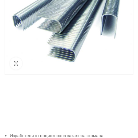
Кликнете за уголемяване
Изработени от поцинкована закалена стомана