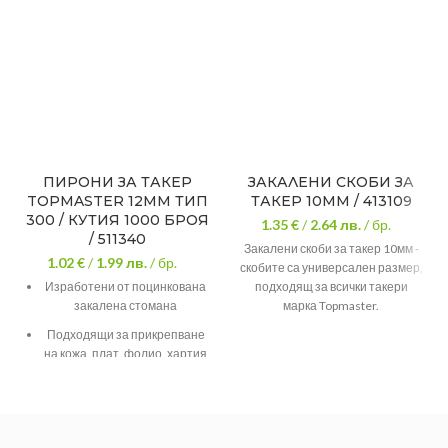
ПИРОНИ ЗА ТАКЕР
ЗАКАЛЕНИ СКОБИ ЗА
TOPMASTER 12MM ТИП
ТАКЕР 10ММ / 413109
300 / КУТИЯ 1000 БРOЯ
1.35 €
/
2.64
лв.
/ бр.
/ 511340
Закалени скоби за такер 10мм -
1.02 €
/
1.99
лв.
/ бр.
скобите са универсален размер,
Изработени от поцинкована
подходящ за всички такери
закалена стомана
марка Topmaster.
Размер
10мм
Подходящи за прикрепване
на кожа, плат, фолио, хартия
Брой
1000
и картон
Тегло
0.500
Осигуряват изключително
добър захват в материала