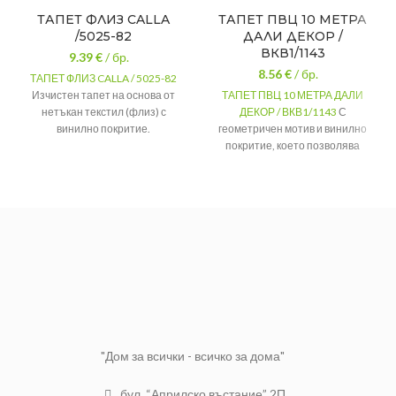
ТАПЕТ ФЛИЗ CALLA
ТАПЕТ ПВЦ 10 МЕТРА
/5025-82
ДАЛИ ДЕКОР /
ВКВ1/1143
9.39
€
/ бр.
8.56
€
/ бр.
ТАПЕТ ФЛИЗ CALLA / 5025-82
Изчистен тапет на основа от
ТАПЕТ ПВЦ 10 МЕТРА ДАЛИ
нетъкан текстил (флиз) с
ДЕКОР / ВКВ1/1143
С
винилно покритие.
геометричен мотив и винилно
Размер на ролка: 0,53 х 10 м
покритие, което позволява
почистване с влажна кърпа.
Цената е за 1 ролка.
Размер на ролката: 10 м х
0,53 м
Цената е за 1 ролка.
"Дом за всички - всичко за дома"
бул. “Априлско въстание” 2П