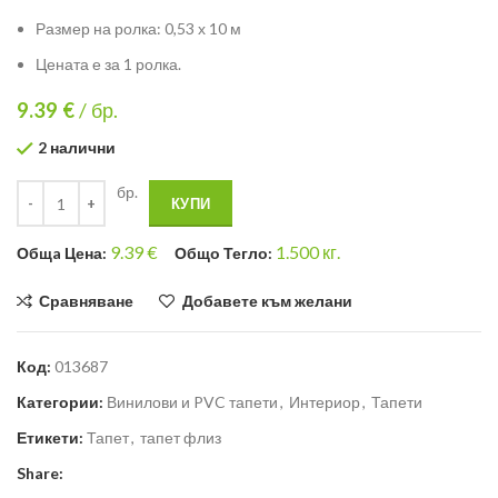
Размер на ролка: 0,53 х 10 м
Цената е за 1 ролка.
9.39
€
/ бр.
2 налични
бр.
КУПИ
9.39
€
1.500
кг.
Общa Цена:
Общо Тегло:
Сравняване
Добавете към желани
Код:
013687
Категории:
Винилови и PVC тапети
,
Интериор
,
Тапети
Етикети:
Тапет
,
тапет флиз
Share: