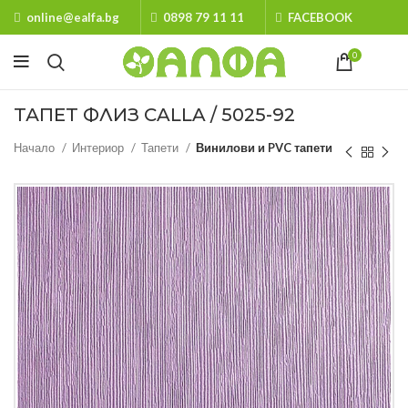
online@ealfa.bg
0898 79 11 11
FACEBOOK
0
ТАПЕТ ФЛИЗ CALLA / 5025-92
Начало
Интериор
Тапети
Винилови и PVC тапети