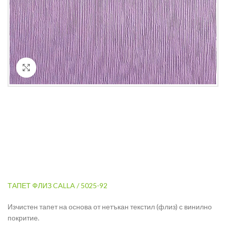
Кликнете за уголемяване
ТАПЕТ ФЛИЗ CALLA / 5025-92
Изчистен тапет на основа от нетъкан текстил (флиз) с винилно
покритие.