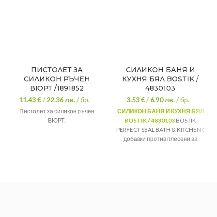
ПИСТОЛЕТ ЗА
СИЛИКОН БАНЯ И
СИЛИКОН РЪЧЕН
КУХНЯ БЯЛ BOSTIK /
ВЮРТ /1891852
4830103
11.43 €
/
22.36
лв.
/ бр.
3.53 €
/
6.90
лв.
/ бр.
Пистолет за силикон ръчен
СИЛИКОН БАНЯ И КУХНЯ БЯЛ
ВЮРТ.
BOSTIK / 4830103
BOSTIK
PERFECT SEAL BATH & KITCHEN с
добавки против плесени за
дълготрайно и перфектно
уплътняване.
Марка:
Bostik
Силикон за
Вид:
баня и кухня
Цвят:
Бял