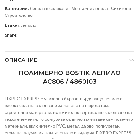
Категории:
Лепила и силикони
,
Монтажни лепила
,
Силикони
,
Строителство
Етикет:
лепило
Share:
ОПИСАНИЕ
ПОЛИМЕРНО BOSTIK ЛЕПИЛО
AC806 / 4860103
FIXPRO EXPRESS е уникално бързовтвърдяващо лепило с
висока сила на залепване за лепене на широка гама
строителни материали, включително вертикално залепване на
тежки елементи. То осигурява отлично залепване към повечето
материали, включително PVC, метал, дърво, полиуретан,
стомана, алуминий
,
камък, стъкло и зидария. FIXPRO EXPRESS