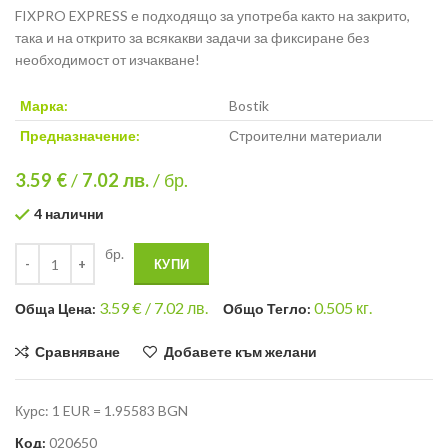
FIXPRO EXPRESS е подходящо за употреба както на закрито,
така и на открито за всякакви задачи за фиксиране без
необходимост от изчакване!
Марка:
Bostik
Предназначение:
Строителни материали
3.59 €
/
7.02
лв.
/ бр.
4 налични
бр.
КУПИ
3.59
€ /
7.02 лв.
0.505
кг.
Общa Цена:
Общо Тегло:
Сравняване
Добавете към желани
Курс: 1 EUR = 1.95583 BGN
Код:
020650