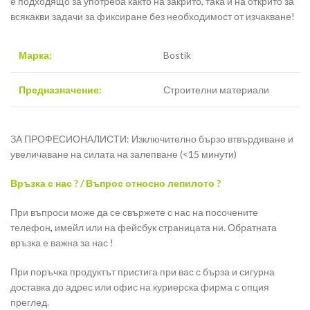
е подходящо за употреба както на закрито, така и на открито за
всякакви задачи за фиксиране без необходимост от изчакване!
Марка:
Bostik
Предназначение:
Строителни материали
ЗА ПРОФЕСИОНАЛИСТИ: Изключително бързо втвърдяване и
увеличаване на силата на залепване (<15 минути)
Връзка с нас ? / Въпрос относно лепилото ?
При въпроси може да се свържете с нас на посочените
телефон
,
имейл или на фейсбук страницата ни. Обратната
връзка е важна за нас !
При поръчка продуктът пристига при вас с бърза и сигурна
доставка до адрес или офис на куриерска фирма с опция
преглед.