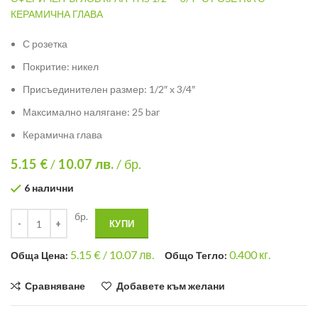
КЕРАМИЧНА ГЛАВА
С розетка
Покритие: никел
Присъединителен размер: 1/2″ х 3/4″
Максимално налягане: 25 bar
Керамична глава
5.15 €
/
10.07
лв.
/ бр.
6 налични
бр.
КУПИ
5.15
€ /
10.07 лв.
0.400
кг.
Общa Цена:
Общо Тегло:
Сравняване
Добавете към желани