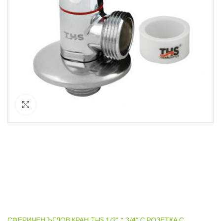
Кликнете за уголемяване
СФЕРИЧЕН ЪГЛОВ КРАН THS 1/2“ * 3/4“ С РОЗЕТКА С