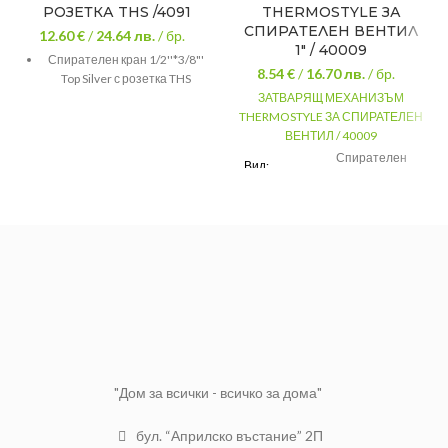
РОЗЕТКА THS /4091
THERMOSTYLE ЗА
СПИРАТЕЛЕН ВЕНТИЛ
12.60 €
/
24.64
лв.
/ бр.
1″ / 40009
Спирателен кран 1/2''*3/8"'
8.54 €
/
16.70
лв.
/ бр.
Top Silver с розетка THS
ЗАТВАРЯЩ МЕХАНИЗЪМ
THERMOSTYLE ЗА СПИРАТЕЛЕН
ВЕНТИЛ / 40009
Спирателен
Вид:
вентил
Марка:
THS
Цвят:
Червен
Гаранция: 120 месеца
"Дом за всички - всичко за дома"
бул. “Априлско въстание” 2П