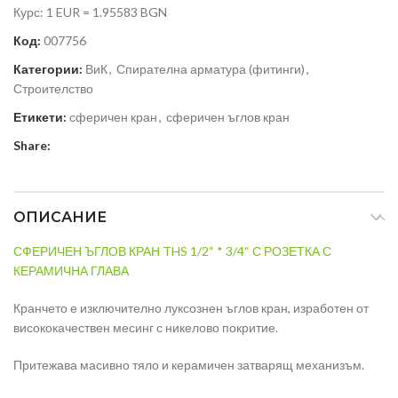
Курс: 1 EUR = 1.95583 BGN
Код:
007756
Категории:
ВиК
,
Спирателна арматура (фитинги)
,
Строителство
Етикети:
сферичен кран
,
сферичен ъглов кран
Share:
ОПИСАНИЕ
СФЕРИЧЕН ЪГЛОВ КРАН THS 1/2“ * 3/4“ С РОЗЕТКА С
КЕРАМИЧНА ГЛАВА
Кранчето е изключително луксознен ъглов кран, изработен от
висококачествен месинг с никелово покритие.
Притежава масивно тяло и керамичен затварящ механизъм.