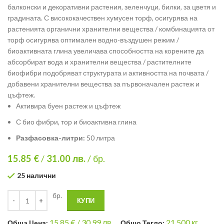
балконски и декоративни растения, зеленчуци, билки, за цветя и
градината. С висококачествен хумусен торф, осигурява на
растенията органични хранителни вещества / комбинацията от
торф осигурява оптимален водно-въздушен режим /
биоактивната глина увеличава способността на корените да
абсорбират вода и хранителни вещества / растителните
биофибри подобряват структурата и активността на почвата /
добавени хранителни вещества за първоначален растеж и
цъфтеж.
Активира буен растеж и цъфтеж
С био фибри, тор и биоактивна глина
Разфасовка-литри:
50 литра
15.85 €
/
31.00
лв.
/ бр.
25 налични
бр.
КУПИ
15.85
€ /
30.99 лв.
21.500
кг.
Общa Цена:
Общо Тегло: