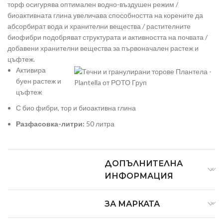
торф осигурява оптимален водно-въздушен режим /
биоактивната глина увеличава способността на корените да
абсорбират вода и хранителни вещества / растителните
биофибри подобряват структурата и активността на почвата /
добавени хранителни вещества за първоначален растеж и
цъфтеж.
Активира
буен растеж и
цъфтеж
С био фибри, тор и биоактивна глина
Разфасовка-литри:
50 литра
ДОПЪЛНИТЕЛНА
ИНФОРМАЦИЯ
ЗА МАРКАТА