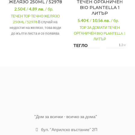
ЖЕЛЯЗО 250ML / 52978
ТЕЧЕН ОРГАНИЧЕН
BIO PLANTELLA 1
2.50 €
/
4.89
лв.
/ бр.
ЛИТЪР
ТЕЧЕН ТОР ТЕЧНО ЖЕЛЯЗО
5.40 €
/
10.56
лв.
/ бр.
250ML / 52978
В случай на
недостиг на желязо, това води
ТОР ЗА ДОМАТИ ТЕЧЕН
до жълти листа и се появява
ОРГАНИЧЕН BIO PLANTELLA 1
бледа или листна хлороза.
ЛИТЪР
ТЕГЛО
1.2 кг
Разфасовка
250ml
Вид
Течно желязо
МАРКА
Bio
Plantella
Марка
Плантея
ВИД ТОР
Течен
РАЗФАСОВКА
1 л
- ЛИТРИ
"Дом за всички - всичко за дома"
бул. “Априлско въстание” 2П