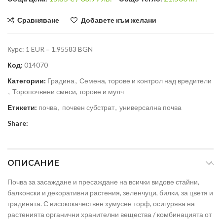
Сравняване
Добавете към желани
Курс: 1 EUR = 1.95583 BGN
Код:
014070
Категории:
Градина
,
Семена, торове и контрол над вредители
,
Торопочвени смеси, торове и мулч
Етикети:
почва
,
почвен субстрат
,
универсална почва
Share:
ОПИСАНИЕ
Почва за засаждане и пресаждане на всички видове стайни,
балконски и декоративни растения, зеленчуци, билки, за цветя и
градината. С висококачествен хумусен торф, осигурява на
растенията органични хранителни вещества / комбинацията от