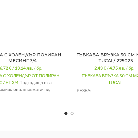
А С ХОЛЕНДЪР ПОЛИРАН
ГЪВКАВА ВРЪЗКА 50 CМ 
МЕСИНГ 3/4
TUСAI / 225023
6.72 €
/
13.14
лв.
/ бр.
2.43 €
/
4.75
лв.
/ бр.
А С ХОЛЕНДЪР ОТ ПОЛИРАН
ГЪВКАВА ВРЪЗКА 50 CМ МЖ
СИНГ 3/4
Подходяща е за
TUСAI
омишлени, пневматични,
РЕЗБА:
равлични и водопроводни
ДЪЛЖИНА:
инсталации.
ал
Полиран месинг
ПРЕДНАЗНАЧЕНИЕ:
водоп
3/4
ин
ър
Т-образен