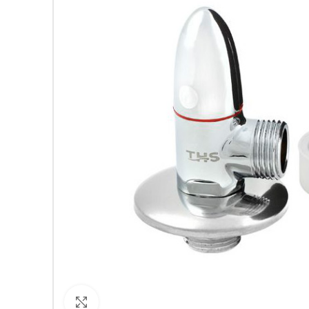
Кликнете за уголемяване