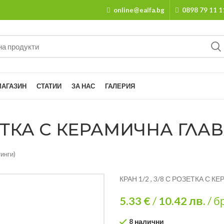
online@ealfa.bg
0898 79 11 1
МАГАЗИН
СТАТИИ
ЗА НАС
ГАЛЕРИЯ
ОЗЕТКА С КЕРАМИЧНА ГЛАВ
инги)
КРАН 1/2 , 3/8 С РОЗЕТКА С К
5.33 €
/
10.42
лв.
/ б
8 налични