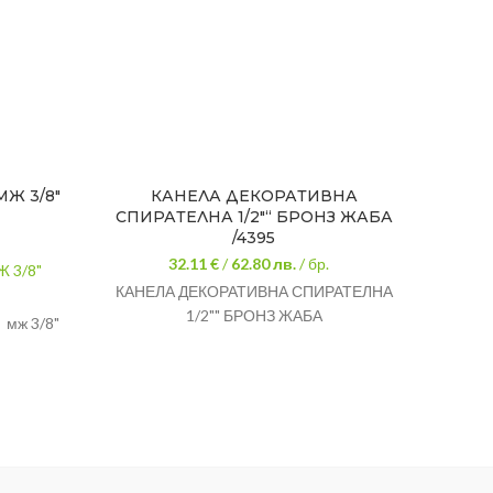
МЖ 3/8″
КАНЕЛА ДЕКОРАТИВНА
КЪЛ
СПИРАТЕЛНА 1/2″“ БРОНЗ ЖАБА
T
/4395
32.11 €
/
62.80
лв.
/ бр.
 3/8"
КЪЛ
КАНЕЛА ДЕКОРАТИВНА СПИРАТЕЛНА
1/2"" БРОНЗ ЖАБА
мж 3/8"
50 см
за
роводни
сталации
Гар