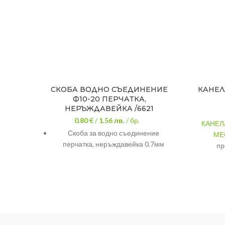
СКОБА ВОДНО СЪЕДИНЕНИЕ
КАНЕЛ
Ф10-20 ПЕРЧАТКА,
НЕРЪЖДАВЕЙКА /6621
0.80 €
/
1.56
лв.
/ бр.
КАНЕЛ
Скоба за водно съединение
МЕ
перчатка, неръждавейка 0.7мм
пр
хид
Матери
Размер
Холенд