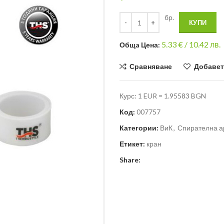
бр.
КУПИ
5.33
€ /
10.42 лв.
Общa Цена:
Сравняване
Добавет
Курс: 1 EUR = 1.95583 BGN
Код:
007757
Категории:
ВиК
,
Спирателна а
Етикет:
кран
Share: