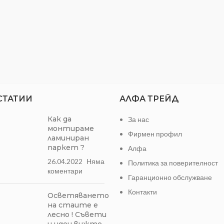
СТАТИИ
АЛФА ТРЕЙД
Как да
За нас
монтираме
Фирмен профил
ламиниран
паркет ?
Алфа
26.04.2022
Няма
Политика за поверителност
коментари
Гаранционно обслужване
Контакти
Осветяването
на стаите е
лесно ! Съвети