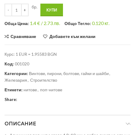
бр.
КУПИ
1.4
€ /
2.73 лв.
0.120
кг.
Общa Цена:
Общо Тегло:
Сравняване
Добавете към желани
Курс: 1 EUR = 1.95583 BGN
Код:
001020
Категории:
Винтове, пирони, болтове, гайки и шайби
,
Железария
,
Строителство
Етикети:
нитове
,
поп-нитове
Share:
ОПИСАНИЕ