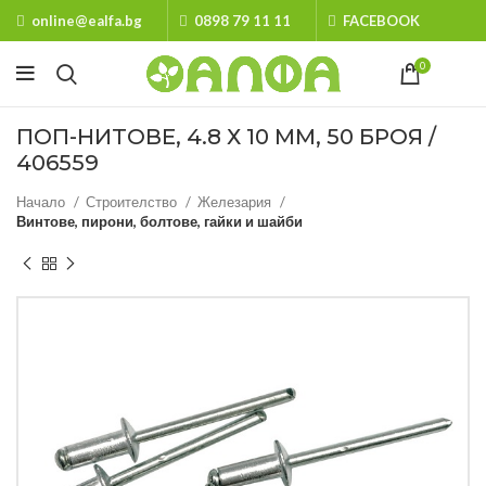
online@ealfa.bg
0898 79 11 11
FACEBOOK
0
ПОП-НИТОВЕ, 4.8 Х 10 ММ, 50 БРОЯ /
406559
Начало
Строителство
Железария
Винтове, пирони, болтове, гайки и шайби