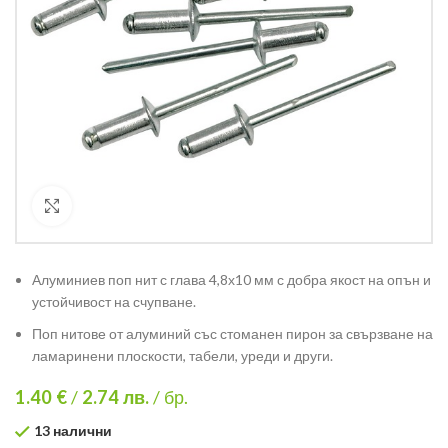
Кликнете за уголемяване
Алуминиев поп нит с глава 4,8х10 мм с добра якост на опън и
устойчивост на счупване.
Поп нитове от алуминий със стоманен пирон за свързване на
ламаринени плоскости, табели, уреди и други.
1.40 €
/
2.74
лв.
/ бр.
13 налични