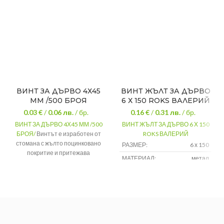
ВИНТ ЗА ДЪРВО 4Х45
ВИНТ ЖЪЛТ ЗА ДЪРВО
ММ /500 БРОЯ
6 Х 150 ROKS ВАЛЕРИЙ
0.03 €
/
0.06
лв.
/ бр.
0.16 €
/
0.31
лв.
/ бр.
ВИНТ ЗА ДЪРВО 4Х45 ММ /500
ВИНТ ЖЪЛТ ЗА ДЪРВО 6 Х 150
БРОЯ/
Винтът е изработен от
ROKS ВАЛЕРИЙ
стомана с жълто поцинковано
РАЗМЕР:
6 х 150
покритие и притежава
МАТЕРИАЛ:
метал
фрезенкова глава с PZ шлиц.
Дължина
45 мм
Диаметър
4 мм
Глава
Фрезенк
Задвижване
Torx (TX20)