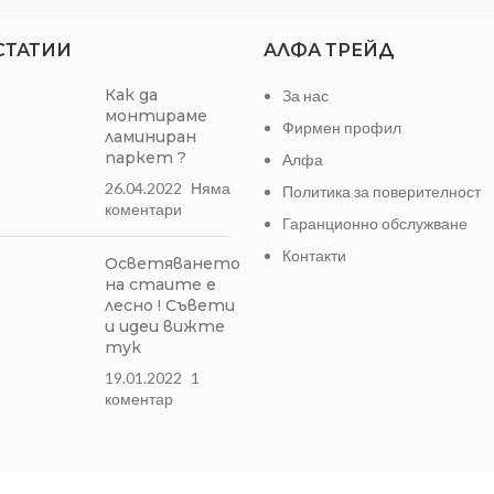
СТАТИИ
АЛФА ТРЕЙД
Как да
За нас
монтираме
Фирмен профил
ламиниран
паркет ?
Алфа
26.04.2022
Няма
Политика за поверителност
коментари
Гаранционно обслужване
Контакти
Осветяването
на стаите е
лесно ! Съвети
и идеи вижте
тук
19.01.2022
1
коментар