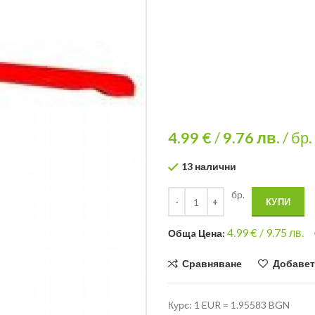
4.99 €
/
9.76
лв.
/ бр.
13 налични
бр.
КУПИ
4.99
€ /
9.75 лв.
Общa Цена:
Сравняване
Добавет
Курс: 1 EUR = 1.95583 BGN