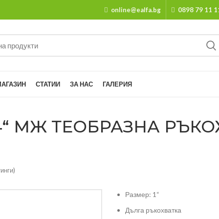
online@ealfa.bg
0898 79 11 1
МАГАЗИН
СТАТИИ
ЗА НАС
ГАЛЕРИЯ
4“ MЖ ТЕОБРАЗНА РЪКО
инги)
Размер: 1“
Дълга ръкохватка