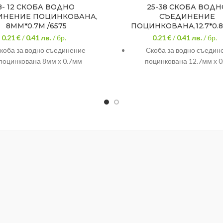
8- 12 СКОБА ВОДНО
25-38 СКОБА ВОДН
ИНЕНИЕ ПОЦИНКОВАНА,
СЪЕДИНЕНИЕ
8ММ*0.7М /6575
ПОЦИНКОВАНА,12.7*0.8 
0.21 €
/
0.41
лв.
/ бр.
0.21 €
/
0.41
лв.
/ бр.
коба за водно съединение
Скоба за водно съедин
поцинкована 8мм х 0.7мм
поцинкована 12.7мм х 