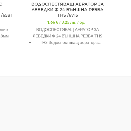
О
ВОДОСПЕСТЯВАЩ АЕРАТОР ЗА
Ф
ЛЕБЕДКИ Ф 24 ВЪНШНА РЕЗБА
ФИ
/6581
THS /6715
1.66 €
/
3.25
лв.
/ бр.
ение
ВОДОСПЕСТЯВАЩ АЕРАТОР ЗА
ПП
0.8мм
ЛЕБЕДКИ Ф 24 ВЪНШНА РЕЗБА THS
THS Водоспестяващ аератор за
лебедки Ф 24 външна резба