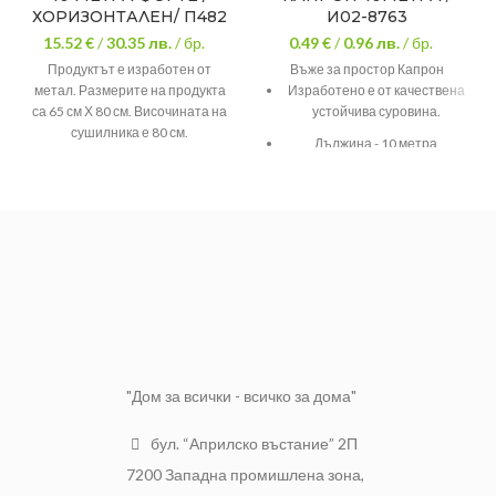
ХОРИЗОНТАЛЕН/ П482
И02-8763
15.52 €
/
30.35
лв.
/ бр.
0.49 €
/
0.96
лв.
/ бр.
Продуктът е изработен от
Въже за простор Капрон
метал. Размерите на продукта
Изработено е от качествена
са 65 см Х 80 см. Височината на
устойчива суровина.
сушилника е 80 см.
Дължина - 10 метра
Продуктът е устойчив на
метеорологични явление –
слънце, вятър, дъжд.
Предлага се в различни
цветове.
Подходящ е за домашна
употреба.
Дължината му е 10 метра, а
нетното му тегло е 30 гр.
"Дом за всички - всичко за дома"
бул. “Априлско въстание” 2П
7200 Западна промишлена зона,