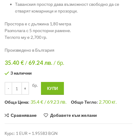
Таванския простор дава възможност свободно да се
отварят комарници и прозорци.
Простора е с дължина 1,80 метра
Разполага с 5 просторни рамене.
Теглото му е 2,700 гр.
Произведено в България
35.40 €
/
69.24
лв.
/ бр.
3 налични
бр.
КУПИ
35.4
€ /
69.23 лв.
2.700
кг.
Общa Цена:
Общо Тегло:
Сравняване
Добавете към желани
Курс: 1 EUR = 1.95583 BGN