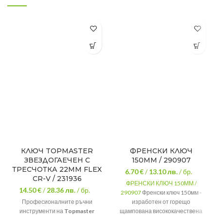
КЛЮЧ TOPMASTER
ФРЕНСКИ КЛЮЧ
ЗВЕЗДОГАЕЧЕН С
150ММ / 290907
ТРЕСЧОТКА 22MM FLEX
6.70 €
/
13.10
лв.
/ бр.
CR-V / 231936
ФРЕНСКИ КЛЮЧ 150ММ /
14.50 €
/
28.36
лв.
/ бр.
290907
Френски ключ 150мм -
Професионалните ръчни
изработен от горещо
инструменти на
Topmaster
щампована висококачествена