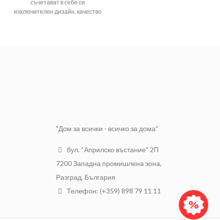
съчетават в себе си
хром-ванадиева стомана - 23
изключителен дизайн, качество
градуса наклон на челюстта за
и дълъг експлоатационен
по-добър достъп
,
живот.
Ключ звездогаечен с
двукомпонентна TPR дръжка.
тресчотка 22mm "FLEX" на
Размер
150мм
Topmaster
се отличава с:
хром-
Материал
ванадиева
стомана
Тегло
0.160
"Дом за всички - всичко за дома"
бул. “Априлско въстание” 2П
7200 Западна промишлена зона,
Разград, България
Телефон: (+359) 898 79 11 11