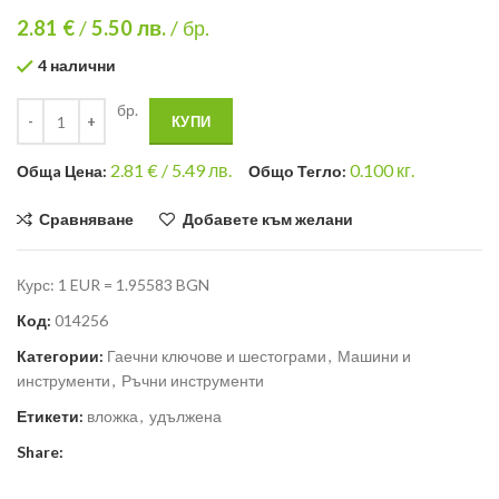
2.81 €
/
5.50
лв.
/ бр.
4 налични
бр.
КУПИ
2.81
€ /
5.49 лв.
0.100
кг.
Общa Цена:
Общо Тегло:
Сравняване
Добавете към желани
Курс: 1 EUR = 1.95583 BGN
Код:
014256
Категории:
Гаечни ключове и шестограми
,
Машини и
инструменти
,
Ръчни инструменти
Етикети:
вложка
,
удължена
Share: