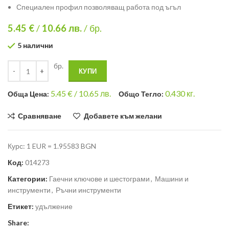
Специален профил позволяващ работа под ъгъл
5.45 €
/
10.66
лв.
/ бр.
5 налични
бр.
КУПИ
5.45
€ /
10.65 лв.
0.430
кг.
Общa Цена:
Общо Тегло:
Сравняване
Добавете към желани
Курс: 1 EUR = 1.95583 BGN
Код:
014273
Категории:
Гаечни ключове и шестограми
,
Машини и
инструменти
,
Ръчни инструменти
Етикет:
удължение
Share: