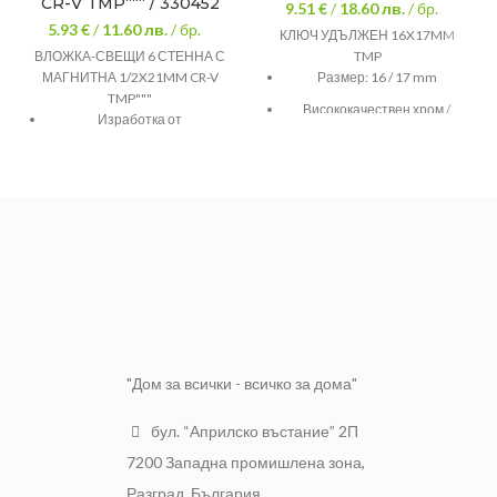
CR-V TMP“““ / 330452
9.51 €
/
18.60
лв.
/ бр.
5.93 €
/
11.60
лв.
/ бр.
КЛЮЧ УДЪЛЖЕН 16X17MM
ВЛОЖКА-СВЕЩИ 6 СТЕННА С
TMP
МАГНИТНА 1/2X21MM CR-V
Размер: 16 / 17 mm
TMP"""
Висококачествен хром /
Изработка от
Ванадиева стомана
висококачествена хром-
ванадиева стомана 50BV30
Съобразена по стандарт DIN
3124
Удобна за работа на
труднодостъпни места
Антикорозионно покритие
"Дом за всички - всичко за дома"
бул. “Априлско въстание” 2П
7200 Западна промишлена зона,
Разград, България