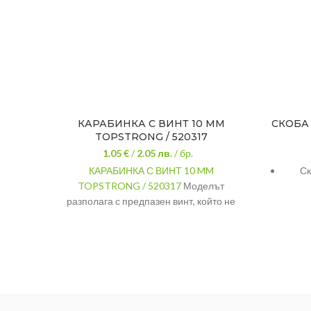
КАРАБИНКА С ВИНТ 10 MM
СКОБА
TOPSTRONG / 520317
1.05 €
/
2.05
лв.
/ бр.
КАРАБИНКА С ВИНТ 10 MM
Ск
TOPSTRONG / 520317
Моделът
разполага с предпазен винт, който не
позволява ненадейно отваряне на
карабината.
РАЗМЕР
10 мм.
Неръждаема
МАТЕРИАЛ
стомана
МАРКА
TopStrong