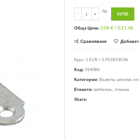
бр.
КУПИ
0.06
€ /
0.11 лв.
Общa Цена:
Сравняване
Добавет
Курс: 1 EUR = 1.95583 BGN
Код:
014086
Категории:
Въжета, шпилки, пла
Етикети:
мебелна
,
планка
Share: