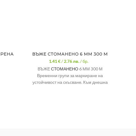
ОРЕНА
ВЪЖЕ СТОМАНЕНО 6 ММ 300 М
СТЪ
1.41 €
/
2.76
лв.
/ бр.
ВЪЖЕ
СТОМАНЕНО
6 ММ 300 М
С
Временни групи за маркиране на
устойчивост на скъсване. Към днешна
дата металните въжета се произвеждат
нково
с маркиращи групи 1570, 1670, 1770,
1960, 2160.
мм