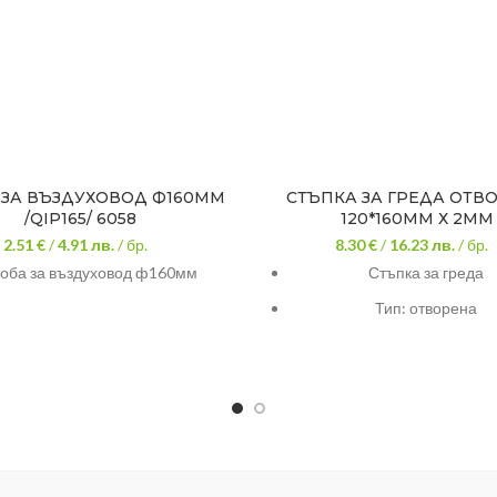
 ЗА ВЪЗДУХОВОД Ф160ММ
СТЪПКА ЗА ГРЕДА ОТВ
/QIP165/ 6058
120*160ММ Х 2ММ
2.51 €
/
4.91
лв.
/ бр.
8.30 €
/
16.23
лв.
/ бр.
оба за въздуховод ф160мм
Стъпка за греда
Тип: отворена
Материал: стомана с ци
покритие
Размери: 120 х 160
Дебелина: 2мм