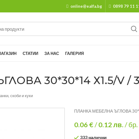
online@ealfa.bg
0898 79 11 1
МАГАЗИН
СТАТИИ
ЗА НАС
ГАЛЕРИЯ
ОВА 30*30*14 Х1.5/V / 3
анки, скоби и куки
ПЛАНКА МЕБЕЛНА ЪГЛОВА 30*30
0.06 €
/
0.12
лв.
/ бр.
333 налични