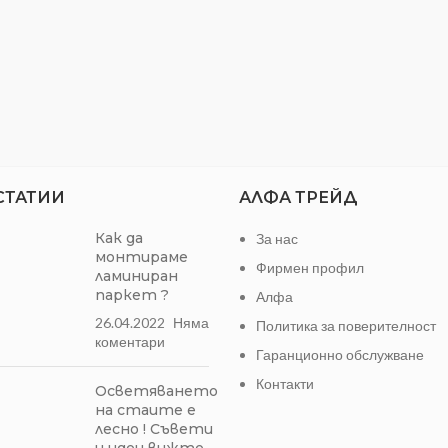
СТАТИИ
АЛФА ТРЕЙД
Как да
За нас
монтираме
Фирмен профил
ламиниран
паркет ?
Алфа
26.04.2022
Няма
Политика за поверителност
коментари
Гаранционно обслужване
Контакти
Осветяването
на стаите е
лесно ! Съвети