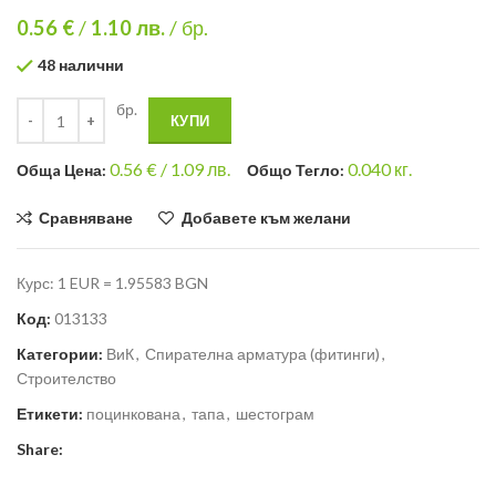
0.56 €
/
1.10
лв.
/ бр.
48 налични
бр.
КУПИ
0.56
€ /
1.09 лв.
0.040
кг.
Общa Цена:
Общо Тегло:
Сравняване
Добавете към желани
Курс: 1 EUR = 1.95583 BGN
Код:
013133
Категории:
ВиК
,
Спирателна арматура (фитинги)
,
Строителство
Етикети:
поцинкована
,
тапа
,
шестограм
Share: