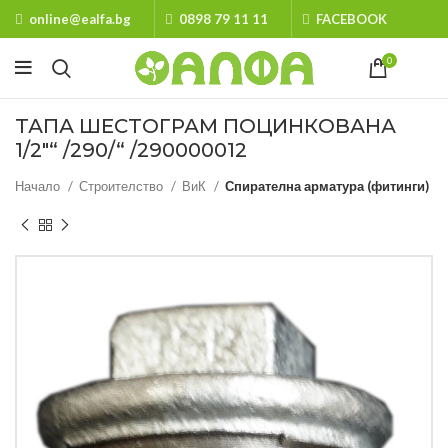
online@ealfa.bg
0898 79 11 11
FACEBOOK
0
ТАПА ШЕСТОГРАМ ПОЦИНКОВАНА
1/2″“ /290/“ /290000012
Начало
Строителство
ВиК
Спирателна арматура (фитинги)