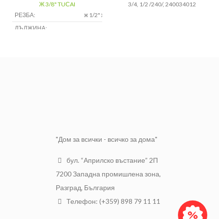
Ж 3/8" TUСAI
3/4, 1/2 /240/, 240034012
РЕЗБА:
ж 1/2" ж 3/8"
ДЪЛЖИНА:
90 см
за
ПРЕДНАЗНАЧЕНИЕ:
водопроводни
инсталации
"Дом за всички - всичко за дома"
бул. “Априлско въстание” 2П
7200 Западна промишлена зона,
Разград, България
Телефон: (+359) 898 79 11 11