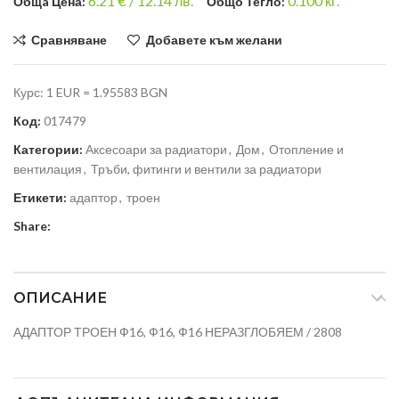
6.21
€ /
12.14 лв.
0.100
кг.
Общa Цена:
Общо Тегло:
Сравняване
Добавете към желани
Курс: 1 EUR = 1.95583 BGN
Код:
017479
Категории:
Аксесоари за радиатори
,
Дом
,
Отопление и
вентилация
,
Тръби, фитинги и вентили за радиатори
Етикети:
адаптор
,
троен
Share:
ОПИСАНИЕ
АДАПТОР ТРОЕН Ф16, Ф16, Ф16 НЕРАЗГЛОБЯЕМ / 2808