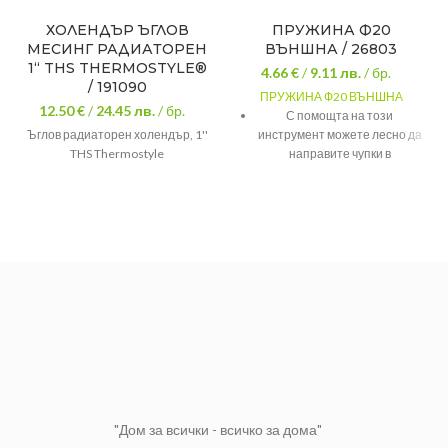
ХОЛЕНДЪР ЪГЛОВ
ПРУЖИНА Ф20
МЕСИНГ РАДИАТОРЕН
ВЪНШНА / 26803
1“ THS THERMOSTYLE®
4.66 €
/
9.11
лв.
/ бр.
/ 191090
ПРУЖИНА Ф20 ВЪНШНА
12.50 €
/
24.45
лв.
/ бр.
С помощта на този
Ъглов радиаторен холендър, 1''
инструмент можете лесно да
THS Thermostyle
направите чупки в
отоплителната инсталация.
Пружината е преднанзачена
за огъване на тръба външно
като тръбата се поставя
вътре в нея.
"Дом за всички - всичко за дома"