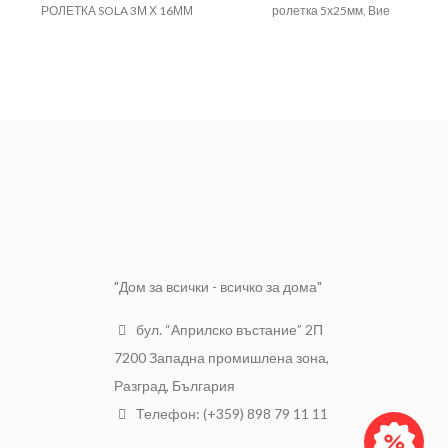
РОЛЕТКА SOLA 3М Х 16ММ
ролетка 5х25мм, Вие
получавате не само продукт
,
но
и нещо, което ще бъде част от
вашият живот много дълго
време.
Пластмаса,
Материал
метал
Размер
5мх25мм
Тегло
0.170
"Дом за всички - всичко за дома"
бул. “Априлско въстание” 2П
7200 Западна промишлена зона,
Разград, България
Телефон: (+359) 898 79 11 11