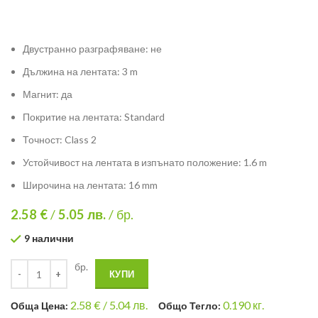
Двустранно разграфяване: не
Дължина на лентата: 3 m
Магнит: да
Покритие на лентата: Standard
Точност: Class 2
Устойчивост на лентата в изпънато положение: 1.6 m
Широчина на лентата: 16 mm
2.58 €
/
5.05
лв.
/ бр.
9 налични
бр.
КУПИ
2.58
€ /
5.04 лв.
0.190
кг.
Общa Цена:
Общо Тегло: