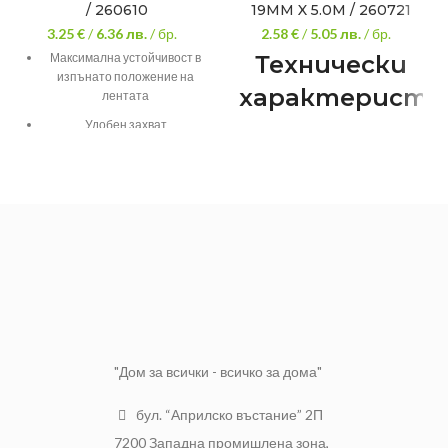
/ 260610
19MM X 5.0M / 260721
3.25 €
/
6.36
лв.
/ бр.
2.58 €
/
5.05
лв.
/ бр.
Максимална устойчивост в
Технически
изпънато положение на
характеристи
лентата
Удобен захват
Двустранно разграфяване:
Auto Stop-функция
не
Противоударно покритие
Дължина на лентата: 3 m
Магнит: да
Покритие на лентата:
Standard
Точност: Class 2
Устойчивост на лентата в
изпънато положение: 1.6 m
"Дом за всички - всичко за дома"
Широчина на лентата: 16 mm
бул. “Априлско въстание” 2П
7200 Западна промишлена зона,