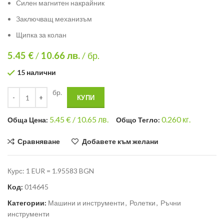
Силен магнитен накрайник
Заключващ механизъм
Щипка за колан
5.45 €
/
10.66
лв.
/ бр.
15 налични
бр.
КУПИ
5.45
€ /
10.65 лв.
0.260
кг.
Общa Цена:
Общо Тегло:
Сравняване
Добавете към желани
Курс: 1 EUR = 1.95583 BGN
Код:
014645
Категории:
Машини и инструменти
,
Ролетки
,
Ръчни
инструменти