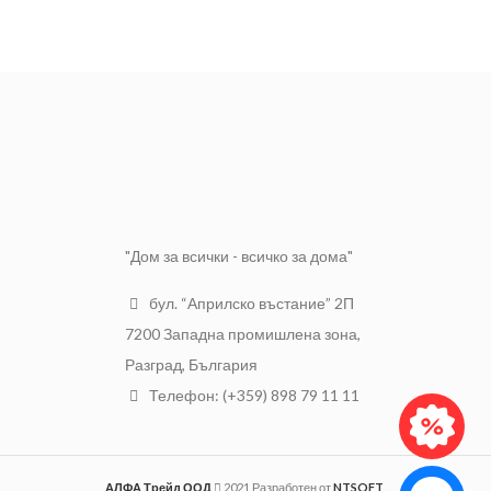
използването и като лост, за
повдигане и преместване на
тежки товари.Дължина на
щангата тип кози крак е 760mm.
"Дом за всички - всичко за дома"
бул. “Априлско въстание” 2П
7200 Западна промишлена зона,
Разград, България
Телефон: (+359) 898 79 11 11
АЛФА Трейд ООД
2021 Разработен от
NTSOFT
.