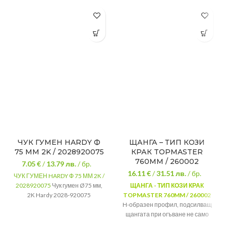
ЧУК ГУМЕН HARDY Ф
ЩАНГА – ТИП КОЗИ
75 ММ 2K / 2028920075
КРАК TOPMASTER
760MM / 260002
7.05 €
/
13.79
лв.
/ бр.
16.11 €
/
31.51
лв.
/ бр.
ЧУК ГУМЕН HARDY Ф 75 ММ 2K /
2028920075
Чук гумен Ø75 мм,
ЩАНГА - ТИП КОЗИ КРАК
2K Hardy 2028-920075
TOPMASTER 760MM / 260002
H-образен профил, подсилващ
щангата при огъване не само
при вадене на пирони, но и при