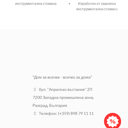
инструментална стомана
Изработен от закалена
инструментална стомана
Метален протектор в
основата на дръжката за по-
Дръжка от полиамид -
голяма здравина
фибростъкло
Дръжка от специално
Стандартизация: DIN 1041
обработено ясеново дърво
Твърдост: 50-58 HRC
Стандартизация: DIN 1041
Тегло: 200g
Твърдост: 50-58 HRC
Тегло: 400g
"Дом за всички - всичко за дома"
бул. “Априлско въстание” 2П
7200 Западна промишлена зона,
Разград, България
Телефон: (+359) 898 79 11 11