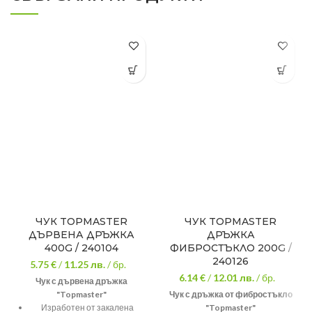
ЧУК TOPMASTER
ЧУК TOPMASTER
ДЪРВЕНА ДРЪЖКА
ДРЪЖКА
400G / 240104
ФИБРОСТЪКЛО 200G /
240126
5.75 €
/
11.25
лв.
/ бр.
6.14 €
/
12.01
лв.
/ бр.
Чук с дървена дръжка
"Topmaster"
Чук с дръжка от фибростъкло
Изработен от закалена
"Topmaster"