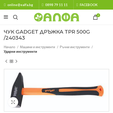
online@ealfa.bg
0898 79 11 11
FACEBOOK
0
ЧУК GADGET ДРЪЖКА TPR 500G
/240343
Начало
Машини и инструменти
Ръчни инструменти
Ударни инструменти
Кликнете за уголемяване