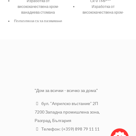
Изработка от
CR-V TMP"""
висококачествена хром-
Изработка от
ванадиева стомана
висококачествена хром-
ванадиева стомана 50BV30
Подходящи са за развиване
на болтове с вътрешен
Съобразена по стандарт DIN
шестограм
3124
Осигуряват прецизност и
Антикорозионно покритие
перфектно прилягане към
винта
"Дом за всички - всичко за дома"
бул. “Априлско въстание” 2П
7200 Западна промишлена зона,
Разград, България
Телефон: (+359) 898 79 11 11