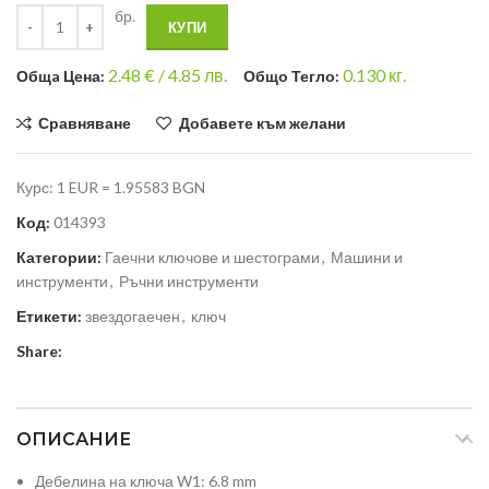
бр.
КУПИ
2.48
€ /
4.85 лв.
0.130
кг.
Общa Цена:
Общо Тегло:
Сравняване
Добавете към желани
Курс: 1 EUR = 1.95583 BGN
Код:
014393
Категории:
Гаечни ключове и шестограми
,
Машини и
инструменти
,
Ръчни инструменти
Етикети:
звездогаечен
,
ключ
Share:
ОПИСАНИЕ
Дебелина на ключа W1: 6.8 mm