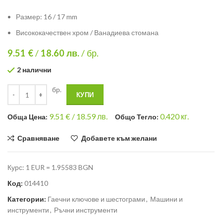
Размер: 16 / 17 mm
Висококачествен хром / Ванадиева стомана
9.51 €
/
18.60
лв.
/ бр.
2 налични
бр.
КУПИ
9.51
€ /
18.59 лв.
0.420
кг.
Общa Цена:
Общо Тегло:
Сравняване
Добавете към желани
Курс: 1 EUR = 1.95583 BGN
Код:
014410
Категории:
Гаечни ключове и шестограми
,
Машини и
инструменти
,
Ръчни инструменти