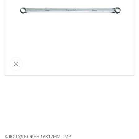
Кликнете за уголемяване
КЛЮЧ УДЪЛЖЕН 16X17MM TMP