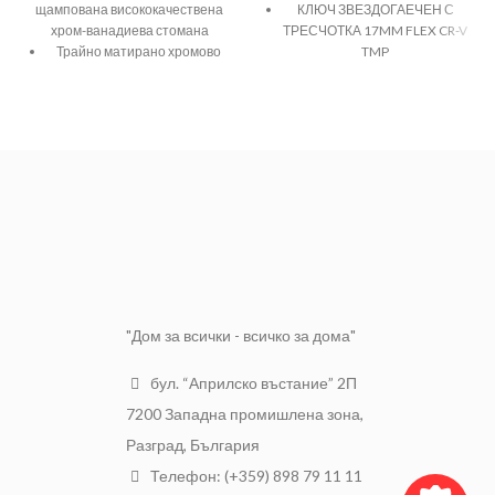
щампована висококачествена
КЛЮЧ ЗВЕЗДОГАЕЧЕН С
хром-ванадиева стомана
ТРЕСЧОТКА 17MM FLEX CR-V
Трайно матирано хромово
TMP
покритие
Наклонените под 70 градуса
глави на ключа осигуряват
максимален достъп до
трудни места
"Дом за всички - всичко за дома"
бул. “Априлско въстание” 2П
7200 Западна промишлена зона,
Разград, България
Телефон: (+359) 898 79 11 11