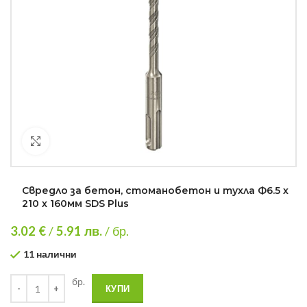
Кликнете за уголемяване
Свредло за бетон, стоманобетон и тухла Ф6.5 х
210 х 160мм SDS Plus
3.02 €
/
5.91
лв.
/ бр.
11 налични
бр.
КУПИ