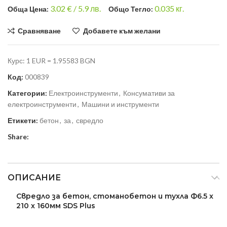
3.02
€ /
5.9 лв.
0.035
кг.
Общa Цена:
Общо Тегло:
Сравняване
Добавете към желани
Курс: 1 EUR = 1.95583 BGN
Код:
000839
Категории:
Електроинструменти
,
Консумативи за
електроинструменти
,
Машини и инструменти
Етикети:
бетон
,
за
,
свредло
Share:
ОПИСАНИЕ
Свредло за бетон, стоманобетон и тухла Ф6.5 х
210 х 160мм SDS Plus